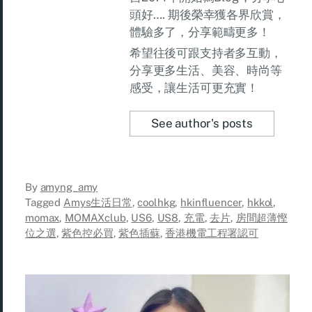
頭好…. 期後榮幸獲各界欣賞，
體驗多了，分享範疇更多！
希望往後可跟支持者多互動，
分享更多生活、美容、時尚等
感受，讓生活可更充實！
See author's posts
By
amyng_amy
Tagged
Amys生活日常
,
coolhkg
,
hkinfluencer
,
hkkol
,
momax
,
MOMAXclub
,
US6
,
US8
,
充電
,
去片
,
房間超薄慳
位之選
,
紫色控必買
,
紫色插蘇
,
香港機電工程署認可