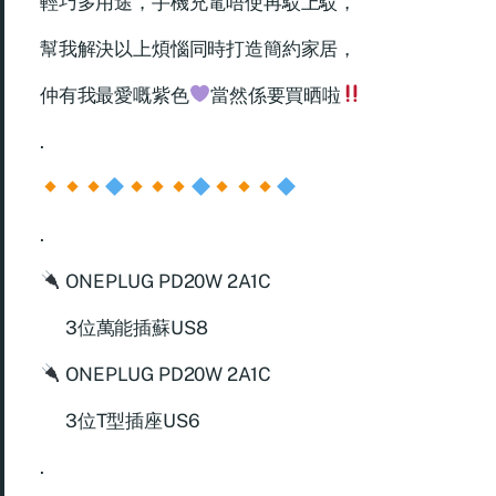
輕巧多用途，手機充電唔使再駁上駁，
幫我解決以上煩惱同時打造簡約家居，
仲有我最愛嘅紫色
當然係要買晒啦
.
.
ONEPLUG PD20W 2A1C
3位萬能插蘇US8
ONEPLUG PD20W 2A1C
3位T型插座US6
.