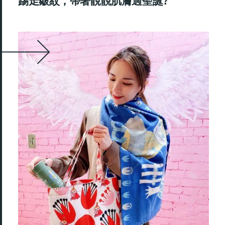
踢走皺紋，帶著靚靚肌膚過聖誕?