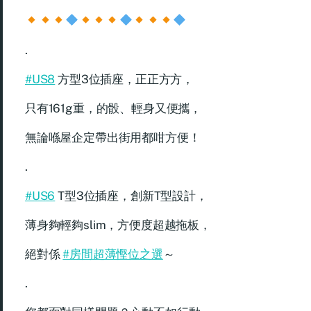
.
#US8
方型3位插座，正正方方，
只有161g重，的骰、輕身又便攜，
無論喺屋企定帶出街用都咁方便！
.
#US6
T型3位插座，創新T型設計，
薄身夠輕夠slim，方便度超越拖板，
絕對係
#房間超薄慳位之選
～
.