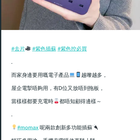
#去片
#紫色插蘇
#紫色控必買
.
而家身邊要用嘅電子產品
越嚟越多，
屋企電掣唔夠用，有D位又放唔到拖板，
當樣樣都要充電時
都唔知顧得邊樣～
.
#momax
呢兩款創新多功能插蘇