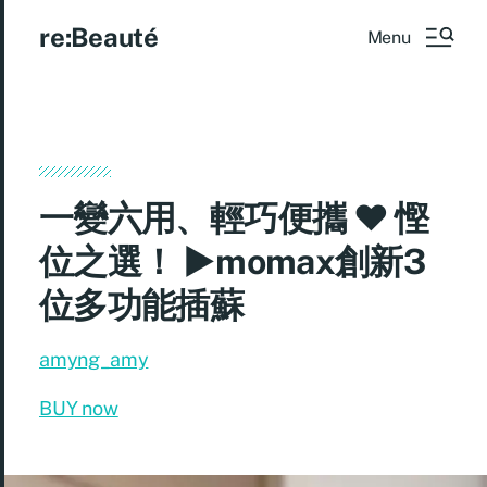
re:Beauté
Menu
一變六用、輕巧便攜 ♥ 慳
位之選！ ►momax創新3
位多功能插蘇
amyng_amy
BUY now