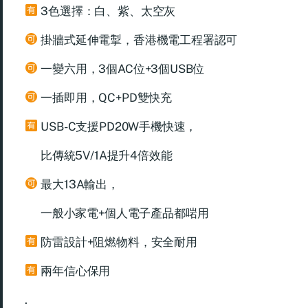
3色選擇：白、紫、太空灰
掛牆式延伸電掣，香港機電工程署認可
一變六用，3個AC位+3個USB位
一插即用，QC+PD雙快充
USB-C支援PD20W手機快速，
比傳統5V/1A提升4倍效能
最大13A輸出，
一般小家電+個人電子產品都啱用
防雷設計+阻燃物料，安全耐用
兩年信心保用
.