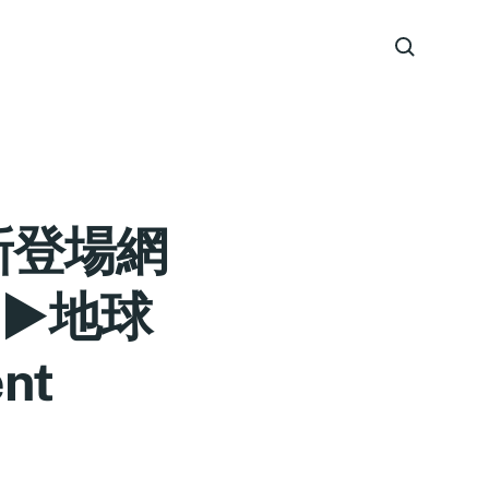
 新登場網
►地球
nt