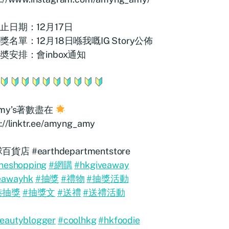
止日期：12月17日
獎名單：12月18日喺我嘅IG Story公佈
奬安排：會inbox通知
my’s著數盡在
s://linktr.ee/amyng_amy
百貨店 #earthdepartmentstore
ineshopping
#網購
#hkgiveaway
eawayhk
#抽獎
#禮物
#抽獎活動
港抽獎
#抽獎文
#送禮
#送禮活動
eautyblogger
#coolhkg
#hkfoodie