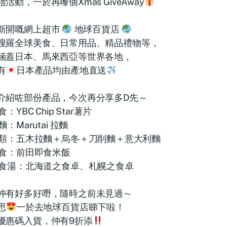
活動，一於再嚟個Xmas GiveAway
新開嘅網上超市
地球百貨店
搜羅全球美食、日常用品、精品禮物等，
涵蓋日本、馬來西亞等世界各地，
有
日本產品均由產地直送
介紹咗部份產品，今次再分享多D先～
食：YBC Chip Star薯片
麵：Marutai 拉麵
類：五木拉麵＋烏冬＋刀削麵＋意大利麵
食：前田即食米飯
食湯：北海道之食卓、札幌之食卓
仲有好多好嘢，隨時之前未見過～
思
一於去地球百貨店睇下啦！
優惠碼入貨，仲有9折添