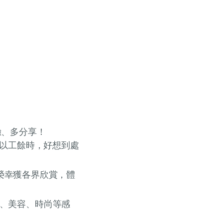
驗、多分享！
所以工餘時，好想到處
期後榮幸獲各界欣賞，體
、美容、時尚等感