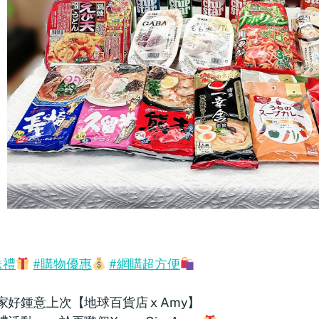
送禮
#購物優惠
#網購超方便
家好鍾意上次【地球百貨店 x Amy】