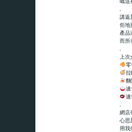
嘅送禮
.
講返
佢地
產品
而所
.
上次
零
拉
麵
速
速
.
網店
心思
用我