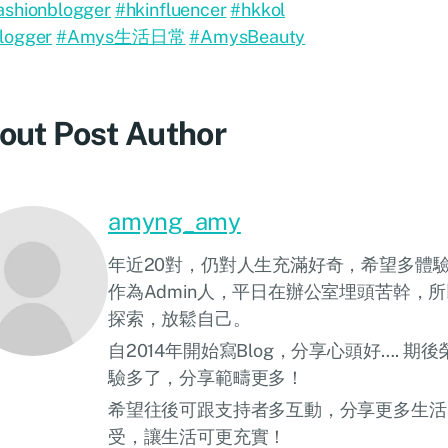
ashionblogger
#hkinfluencer
#hkkol
logger
#Amys生活日常
#AmysBeauty
out Post Author
amyng_amy
年近20對，仍對人生充滿好奇，希望多體
作為Admin人，平日在辦公室埋頭苦幹，
探索，放鬆自己。
自2014年開始寫Blog，分享心頭好…. 
驗多了，分享範疇更多！
希望往後可跟支持者多互動，分享更多生活
受，讓生活可更充實！