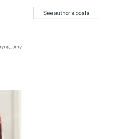
See author's posts
myng_amy