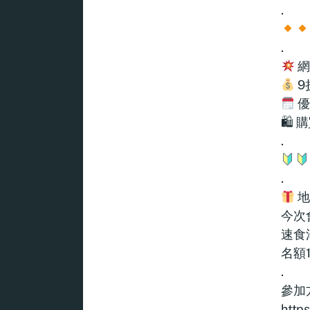
.
.
網
9
優
🛍 購
.
.
地
今次會
速食
名額
.
參加
http