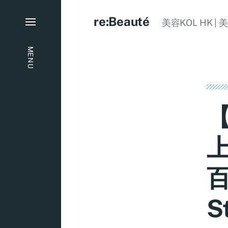
re:Beauté
美容KOL HK | 
MENU
【
百
S