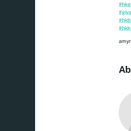
#hkg
#giv
#hkb
#hkk
amy
Ab