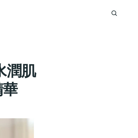
水潤肌
精華