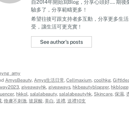
自2014年開始寫Blog，分享心頭好…. 
驗多了，分享範疇更多！
希望往後可跟支持者多互動，分享更多生活
受，讓生活可更充實！
See author's posts
myng_amy
ed
AmysBeauty
,
Amys生活日常
,
Cellmaxium
,
coolhkg
,
GiftIde
away2023
,
giveawayhk
,
giveaways
,
hkbeautyblogger
,
hkblogg
luencer
,
hkkol
,
salalabeauty
,
salalabeautyhk
,
Skincare
,
保濕
,
威
,
煥膚不刺激
,
玻尿酸
,
美白
,
送禮
,
送禮10支