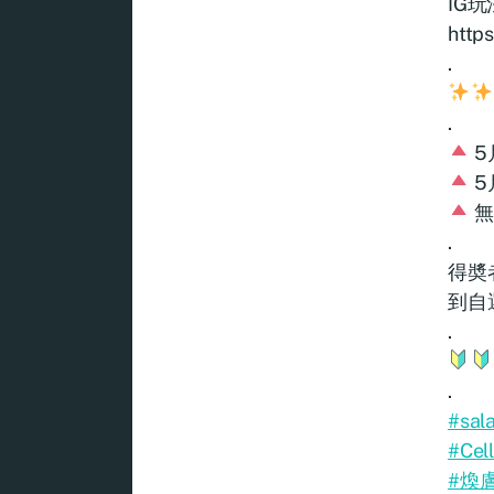
IG
http
.
.
5
5
無
.
得奬
到自選
.
.
#sal
#Cel
#煥