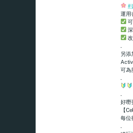
#
運用
可
深
改
.
另添
Act
可為
.
.
好嘢
【Ce
每位
.