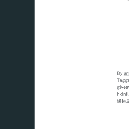
By
a
Tagg
give
hkinf
酸權