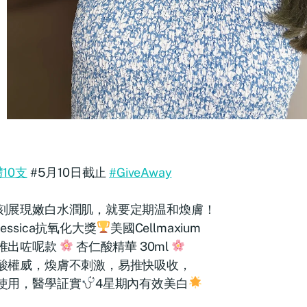
10支
#5月10日截止
#GiveAway
刻展現嫩白水潤肌，就要定期温和煥膚！
essica抗氧化大獎
美國Cellmaxium
推出咗呢款
杏仁酸精華 30ml
酸權威，煥膚不刺激，易推快吸收，
使用，醫學証實
4星期內有效美白