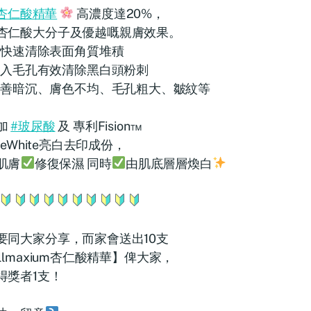
杏仁酸精華
高濃度達20%，
杏仁酸大分子及優越嘅親膚效果。
快速清除表面角質堆積
入毛孔有效清除黑白頭粉刺
善暗沉、膚色不均、毛孔粗大、皺紋等
加
#玻尿酸
及 專利Fision™
iveWhite亮白去印成份，
肌膚
修復保濕 同時
由肌底層層煥白
要同大家分享，而家會送出10支
llmaxium杏仁酸精華】俾大家，
得獎者1支！