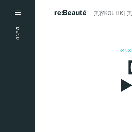
re:Beauté
美容KOL HK | 
MENU
【
►