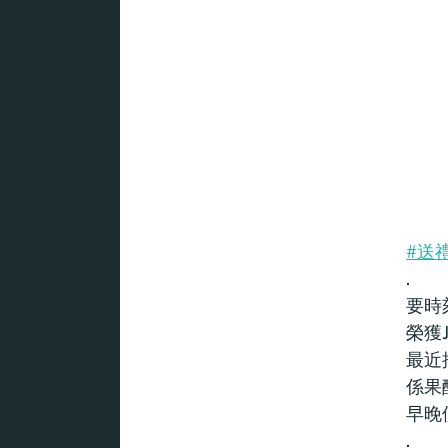
#送禮
.
要時
榮獲J
最近
係果
早晚
.