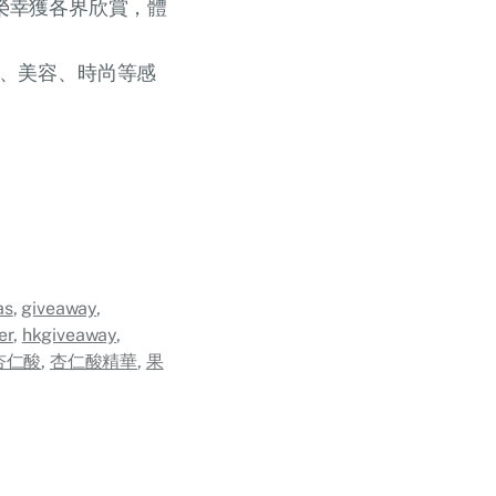
期後榮幸獲各界欣賞，體
、美容、時尚等感
as
,
giveaway
,
er
,
hkgiveaway
,
杏仁酸
,
杏仁酸精華
,
果