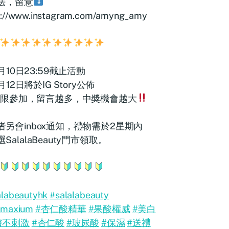
玩法，留意
s://www.instagram.com/amyng_amy
月10日23:59截止活動
月12日將於IG Story公佈
限參加，留言越多，中奬機會越大
者另會inbox通知，禮物需於2星期內
SalalaBeauty門市領取。
alabeautyhk
#salalabeauty
lmaxium
#杏仁酸精華
#果酸權威
#美白
膚不刺激
#杏仁酸
#玻尿酸
#保濕
#送禮