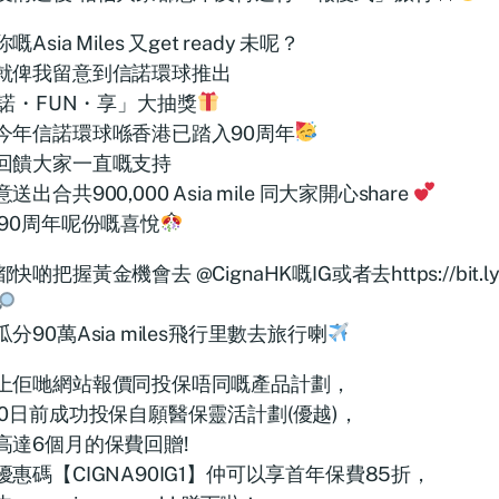
嘅Asia Miles 又get ready 未呢？
就俾我留意到信諾環球推出
諾・FUN・享」大抽獎
今年信諾環球喺香港已踏入90周年
回饋大家一直嘅支持
送出合共900,000 Asia mile 同大家開心share
 90周年呢份嘅喜悅
快啲把握黃金機會去 @CignaHK嘅IG或者去https://bit.l
分90萬Asia miles飛行里數去旅行喇
上佢哋網站報價同投保唔同嘅產品計劃，
30日前成功投保自願醫保靈活計劃(優越)，
高達6個月的保費回贈!
優惠碼【CIGNA90IG1】仲可以享首年保費85折，