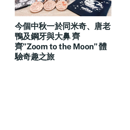
今個中秋一於同米奇、唐老
鴨及鋼牙與大鼻 齊
齊”Zoom to the Moon” 體
驗奇趣之旅