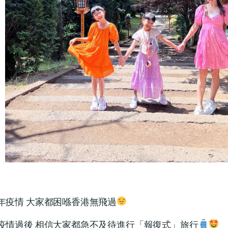
年疫情 大家都困喺香港無飛過
疫情過後 相信大家都急不及待進行「報復式」旅行