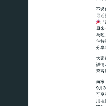
不過你
最近
「
原來
為咗
仲特意
分享
大家都
詳情
齊齊瓜
而家
9月
可享
用埋