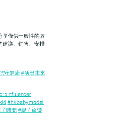
分享僅供一般性的教
的建議、銷售、安排
#信守健康
#活出未來
croinfluencer
kid
#hkbabymodel
親子時間
#親子旅遊