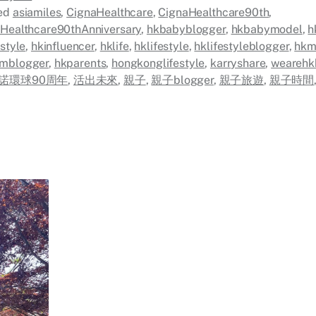
ed
asiamiles
,
CignaHealthcare
,
CignaHealthcare90th
,
Healthcare90thAnniversary
,
hkbabyblogger
,
hkbabymodel
,
h
lstyle
,
hkinfluencer
,
hklife
,
hklifestyle
,
hklifestyleblogger
,
hkm
mblogger
,
hkparents
,
hongkonglifestyle
,
karryshare
,
wearehk
諾環球90周年
,
活出未來
,
親子
,
親子blogger
,
親子旅遊
,
親子時間