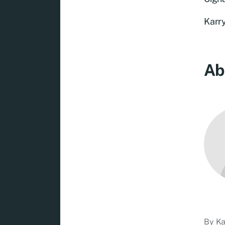
Karr
Ab
By
Ka