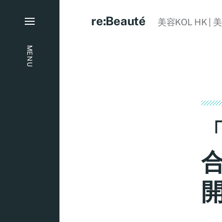
re:Beauté
美容KOL HK | 
MENU
「
合
開