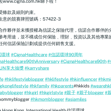
www.cigna.com.hk睇下啦！
受條款及細則約束。
生意的競賽牌照號碼：57422-3
合作夥伴並未獲授權為信諾之保險代理，信諾合作夥伴的
參考用途，並不構成任何保險﹑理財﹑投資以及其他專業
任何信諾保險計劃或提供任何銷售支援。
諾環球
#CignaHealthcare
#信諾環球90周年
naHealthcare90thAnniversary
#CignaHealthcare90th
FUN享大抽獎
#karryshare
fe
#hklifestyleblogger
#hklifestyle
#hkinfluencer
#hkmi
gkonglifestyle
#hkfamily
#hkparents
#hkkids
#wearehk
abyblogger
#hkgirl
#hkgirlstyle
#親子
#親子blogger
#
mommyblogger
#hkmomblogger
#asiamiles
a Hong Kong, International Health 信諾環球