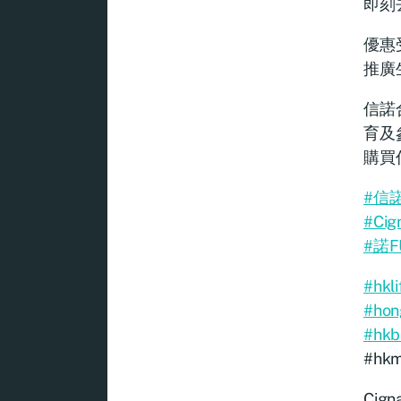
即刻去
優惠
推廣
信諾
育及
購買
#信
#Cig
#諾
#hkli
#hon
#hkb
#hk
Cign