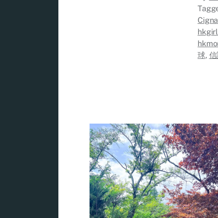
Tagg
Cigna
hkgir
hkmo
球
,
信