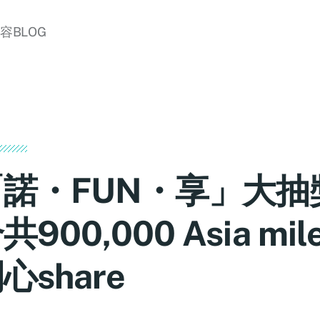
美容BLOG
諾・FUN・享」大抽
共900,000 Asia mi
心share