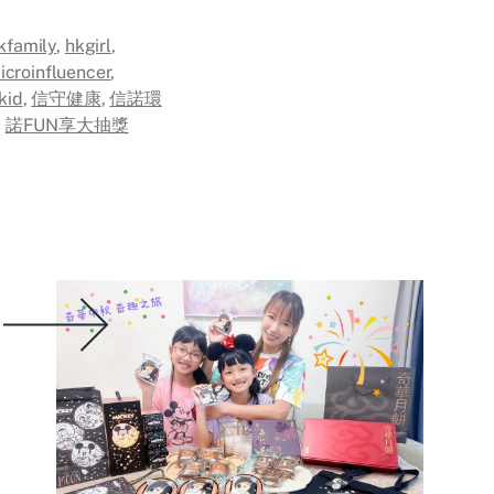
kfamily
,
hkgirl
,
icroinfluencer
,
kid
,
信守健康
,
信諾環
,
諾FUN享大抽獎