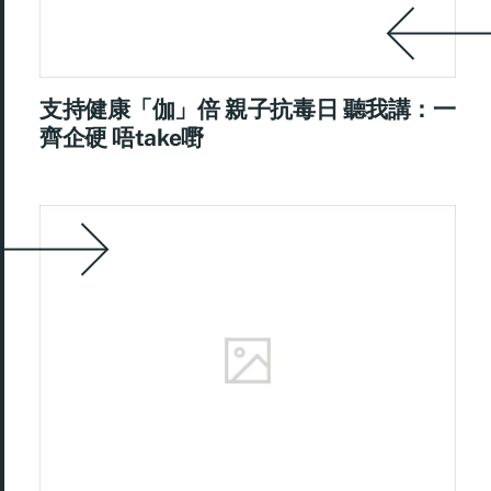
支持健康「伽」倍 親子抗毒日 聽我講：一
齊企硬 唔take嘢