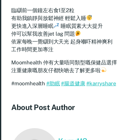
臨瞓前一個鐘左右食1至2粒
有助我鎮靜與放鬆神經 輕鬆入睡
更快進入深層睡眠
睡眠質素大大提升
仲可以幫我改善jet lag 問題
依家每晚一覺瞓到大天光 起身嗰吓精神爽利
工作時間更加專注
Moomhealth 仲有大量唔同類型嘅保健品選擇
注重健康嘅朋友仔都快啲去了解更多啦
#moomhealth
#助眠
#腸道健康
#karryshare
About Post Author