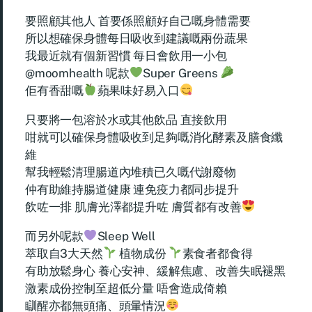
要照顧其他人 首要係照顧好自己嘅身體需要
所以想確保身體每日吸收到建議嘅兩份蔬果
我最近就有個新習慣 每日會飲用一小包
@moomhealth 呢款
Super Greens
佢有香甜嘅
蘋果味好易入口
只要將一包溶於水或其他飲品 直接飲用
咁就可以確保身體吸收到足夠嘅消化酵素及膳食纖
維
幫我輕鬆清理腸道內堆積已久嘅代謝廢物
仲有助維持腸道健康 連免疫力都同步提升
飲咗一排 肌膚光澤都提升咗 膚質都有改善
而另外呢款
Sleep Well
萃取自3大天然
植物成份
素食者都食得
有助放鬆身心 養心安神、緩解焦慮、改善失眠褪黑
激素成份控制至超低分量 唔會造成倚賴
瞓醒亦都無頭痛、頭暈情況