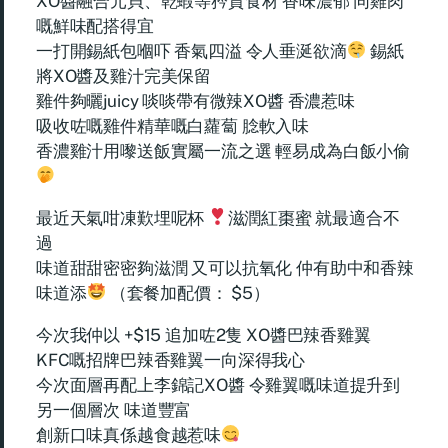
XO醬融合元貝、乾蝦等矜貴食材 香味濃郁 同雞肉
嘅鮮味配搭得宜
一打開錫紙包嗰吓 香氣四溢 令人垂涎欲滴
錫紙
將XO醬及雞汁完美保留
雞件夠曬juicy 啖啖帶有微辣XO醬 香濃惹味
吸收咗嘅雞件精華嘅白蘿蔔 腍軟入味
香濃雞汁用嚟送飯實屬一流之選 輕易成為白飯小偷
最近天氣咁凍歎埋呢杯
滋潤紅棗蜜 就最適合不
過
味道甜甜密密夠滋潤 又可以抗氧化 仲有助中和香辣
味道添
（套餐加配價： $5）
今次我仲以 +$15 追加咗2隻 XO醬巴辣香雞翼
KFC嘅招牌巴辣香雞翼一向深得我心
今次面層再配上李錦記XO醬 令雞翼嘅味道提升到
另一個層次 味道豐富
創新口味真係越食越惹味