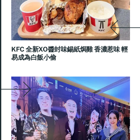
KFC 全新XO醬封味錫紙焗雞 香濃惹味 輕
易成為白飯小偷