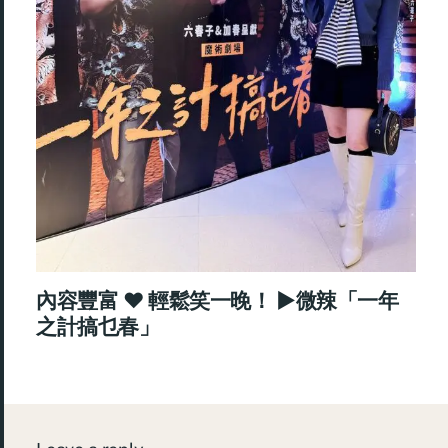
內容豐富 ♥ 輕鬆笑一晚！ ►微辣「一年
之計搞乜春」