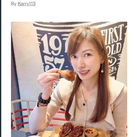
By
Karry113