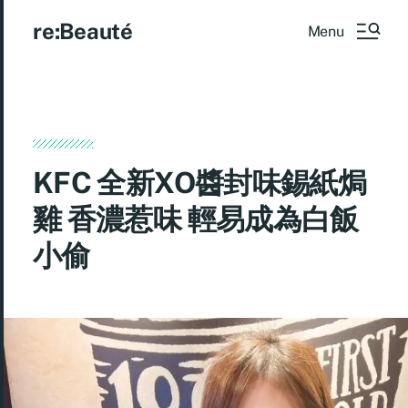
re:Beauté
Menu
KFC 全新XO醬封味錫紙焗
雞 香濃惹味 輕易成為白飯
小偷