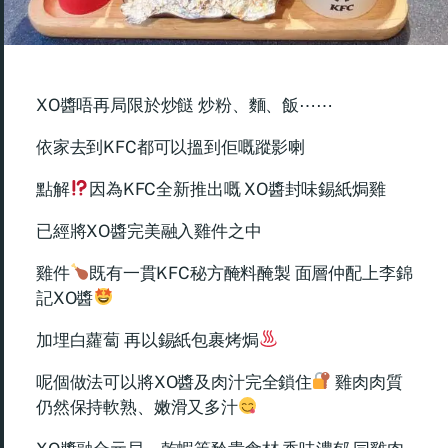
XO醬唔再局限於炒餸 炒粉、麵、飯⋯⋯
依家去到KFC都可以搵到佢嘅蹤影喇
點解
因為KFC全新推出嘅 XO醬封味錫紙焗雞
已經將XO醬完美融入雞件之中
雞件
既有一貫KFC秘方醃料醃製 面層仲配上李錦
記XO醬
加埋白蘿蔔 再以錫紙包裹烤焗
呢個做法可以將XO醬及肉汁完全鎖住
雞肉肉質
仍然保持軟熟、嫩滑又多汁