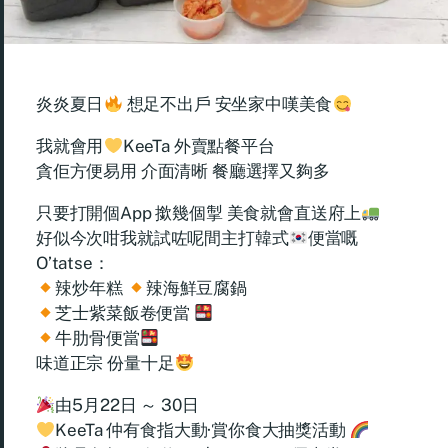
炎炎夏日
想足不出戶 安坐家中嘆美食
我就會用
KeeTa 外賣點餐平台
貪佢方便易用 介面清晰 餐廳選擇又夠多
只要打開個App 撳幾個掣 美食就會直送府上
好似今次咁我就試咗呢間主打韓式
便當嘅
O’tatse：
辣炒年糕
辣海鮮豆腐鍋
芝士紫菜飯卷便當
牛肋骨便當
味道正宗 份量十足
由5月22日 ～ 30日
KeeTa 仲有食指大動·賞你食大抽獎活動