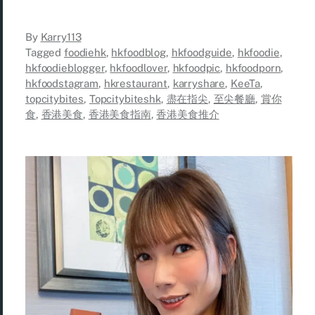
By
Karry113
Tagged
foodiehk
,
hkfoodblog
,
hkfoodguide
,
hkfoodie
,
hkfoodieblogger
,
hkfoodlover
,
hkfoodpic
,
hkfoodporn
,
hkfoodstagram
,
hkrestaurant
,
karryshare
,
KeeTa
,
topcitybites
,
Topcitybiteshk
,
盡在指尖
,
至尖餐廳
,
賞你
食
,
香港美食
,
香港美食指南
,
香港美食推介