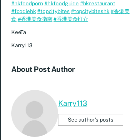
#hkfoodporn
#hkfoodguide
#hkrestaurant
#foodiehk
#topcitybites
#topcitybiteshk
#香港美
食
#香港美食指南
#香港美食推介
KeeTa
Karry113
About Post Author
Karry113
See author's posts