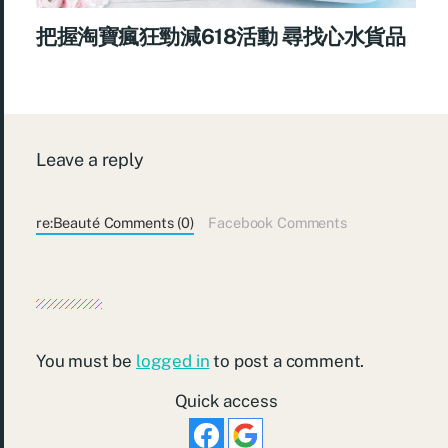
把握淘寶瘋狂勁減618活動 尋找心水貨品
Leave a reply
re:Beauté Comments (0)
Facebook Comments
You must be
logged in
to post a comment.
Quick access