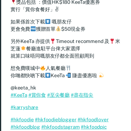
獎品包括 ：價值HK$180 KeeTa優惠券
實行「賞你食餐好」✌️
如果係首次下載
嘅朋友仔
更會免費
獲贈首單
$50現金券
另外KeeTa 亦提供
Timeout recommend 及
米
芝蓮
餐廳進駐平台俾大家選擇
就算口味唔同嘅朋友仔都全面照顧周到
想免費嘆城中
人氣餐廳
你哋都快啲下載
KeeTa
賺盡優惠啦
@keeta_hk
#KeeTa
#賞你食
#至尖餐廳
#盡在指尖
#karryshare
#hkfoodie
#hkfoodieblogger
#hkfoodlover
#hkfoodblog
#hkfoodstagram
#hkfoodpic