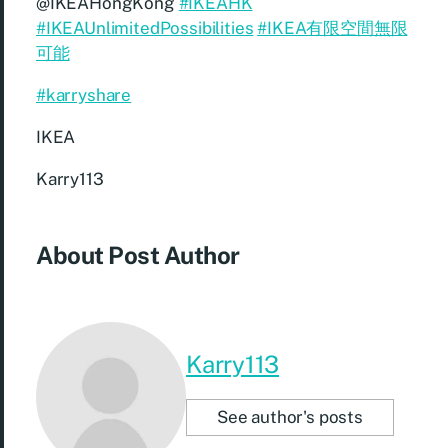
@IKEAHongKong
#IKEAHK
#IKEAUnlimitedPossibilities
#IKEA有限空間無限
可能
#karryshare
IKEA
Karry113
About Post Author
Karry113
See author's posts