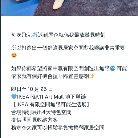
每次飛完
返到屋企就係我最放鬆嘅時刻
所以打造出一個舒適嘅居家空間對我嚟講非常重要
如果你都希望將家中嘅有限空間創造出無限
可能
依家就有個好機會搵吓怖置靈感喇
即日至 10 月 25 日
IKEA 喺K11 Art Mall 地下舉辦
【IKEA 有限空間無限可能生活展】
會場特別展出4大特色空間
提供唔同嘅收納方案
務求令大家可以輕鬆零負擔擴闊家居空間