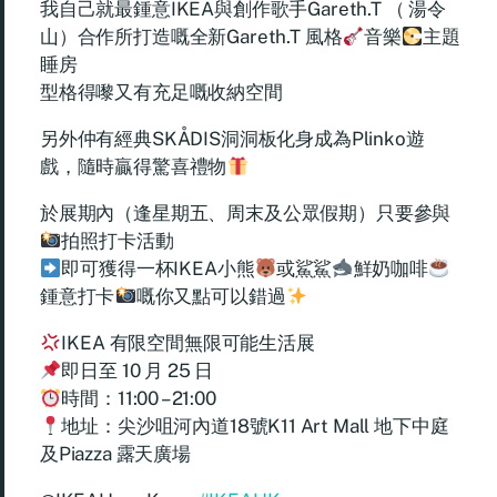
我自己就最鍾意IKEA與創作歌手Gareth.T （ 湯令
山）合作所打造嘅全新Gareth.T 風格
音樂
主題
睡房
型格得嚟又有充足嘅收納空間
另外仲有經典SKÅDIS洞洞板化身成為Plinko遊
戲，隨時贏得驚喜禮物
於展期內（逢星期五、周末及公眾假期）只要參與
拍照打卡活動
即可獲得一杯IKEA小熊
或鯊鯊
鮮奶咖啡
鍾意打卡
嘅你又點可以錯過
IKEA 有限空間無限可能生活展
即日至 10 月 25 日
時間：11:00 – 21:00
地址：尖沙咀河內道18號K11 Art Mall 地下中庭
及Piazza 露天廣場