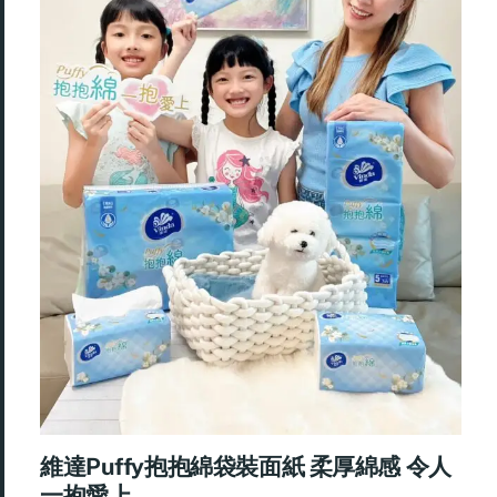
維達Puffy抱抱綿袋裝面紙 柔厚綿感 令人
一抱愛上