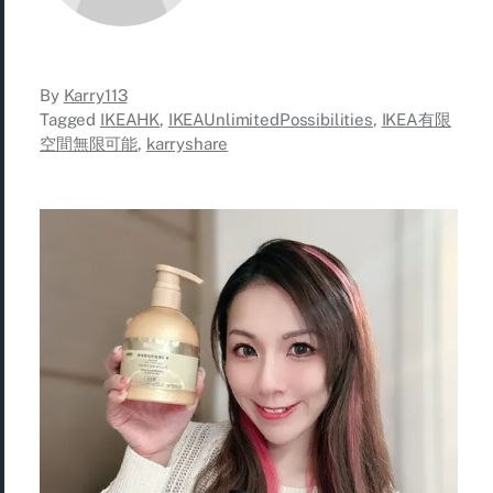
By
Karry113
Tagged
IKEAHK
,
IKEAUnlimitedPossibilities
,
IKEA有限
空間無限可能
,
karryshare