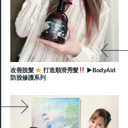
改善脫髮
打造順滑秀髮
►BodyAid
防脫修護系列