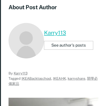
About Post Author
Karry113
See author's posts
By
Karry113
Tagged
IKEABacktoschool
,
IKEAHK
,
karryshare
,
開學必
備家品