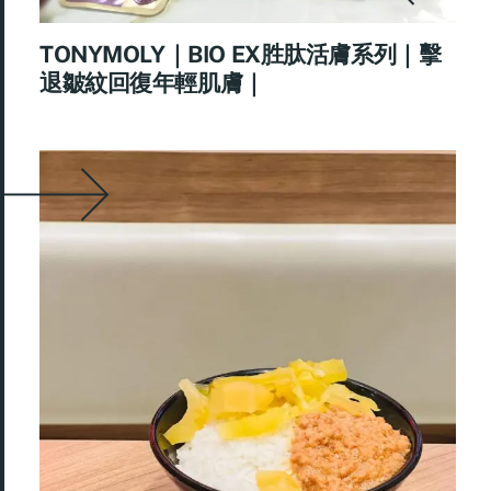
TONYMOLY｜BIO EX胜肽活膚系列｜擊
退皺紋回復年輕肌膚｜