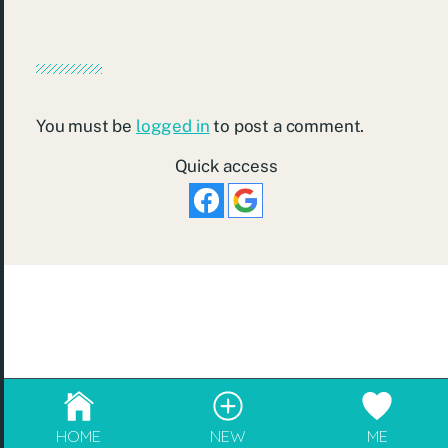
You must be
logged in
to post a comment.
Quick access
© 2026
re:Beauté
.
成為blogger，請電郵至
info@rebeaute.hk
HOME
NEW
ME