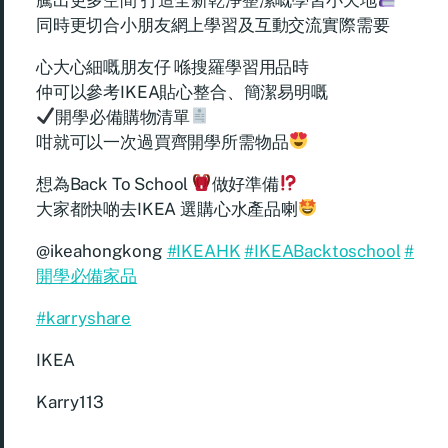
同時更切合小朋友網上學習及互動交流實際需要
心大心細嘅朋友仔 喺搜羅學習用品時
仲可以參考IKEA貼心整合、簡潔易明嘅
開學必備購物清單
咁就可以一次過買齊開學所需物品
想為Back To School
做好準備
大家都快啲去IKEA 選購心水產品喇
@ikeahongkong
#IKEAHK
#IKEABacktoschool
#
開學必備家品
#karryshare
IKEA
Karry113