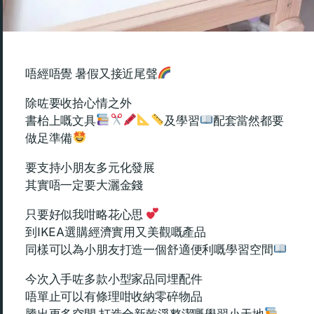
唔經唔覺 暑假又接近尾聲
除咗要收拾心情之外
書枱上嘅文具
及學習
配套當然都要
做足準備
要支持小朋友多元化發展
其實唔一定要大灑金錢
只要好似我咁略花心思
到IKEA選購經濟實用又美觀嘅產品
同樣可以為小朋友打造一個舒適便利嘅學習空間
今次入手咗多款小型家品同埋配件
唔單止可以有條理咁收納零碎物品
騰出更多空間 打造全新乾淨整潔嘅學習小天地