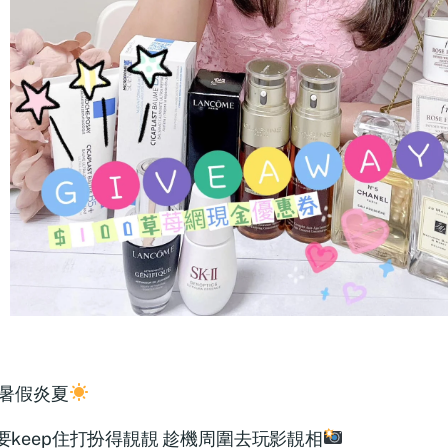
暑假炎夏
要keep住打扮得靚靚 趁機周圍去玩影靚相