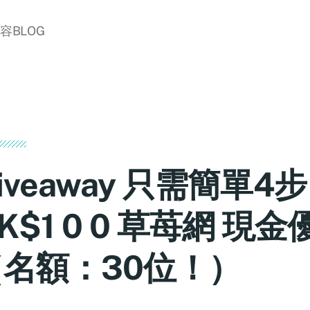
美容BLOG
iveaway 只需簡單4
K$1 0 0 草苺網 現
（名額：30位！）