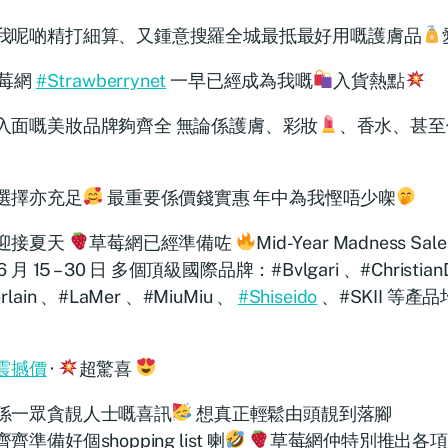
我呢啲精打細算、又鍾意搜羅全城最抵最好用嘅護膚品
莓網
#Strawberrynet
一早已經成為我嘅
入貨熱點
入面嘅美妝品牌夠齊全 無論係護膚、彩妝
、香水、甚至
選擇亦充足
最重要係價錢實惠 年中為我慳唔少㗎
迎接夏天
草莓網已經準備咗
Mid-Year Madness Sal
 月 15 – 30 日 多個頂級國際品牌：#Bvlgari 、#Christian
rlain 、#LaMer 、#MiuMiu 、
#Shiseido
、#SKII 等產
震撼價
·
超驚喜
係一眾貪靚人士嘅喜訊
想真正輕鬆由頭靚到落腳
齊準備好個shopping list 喇
草莓網仲特別推出各項