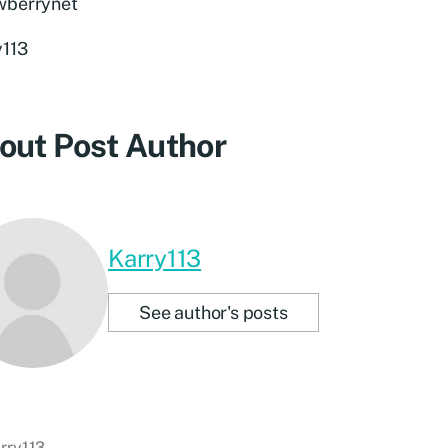
wberrynet
y113
out Post Author
Karry113
See author's posts
rry113