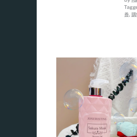
Tagg
券
,
購