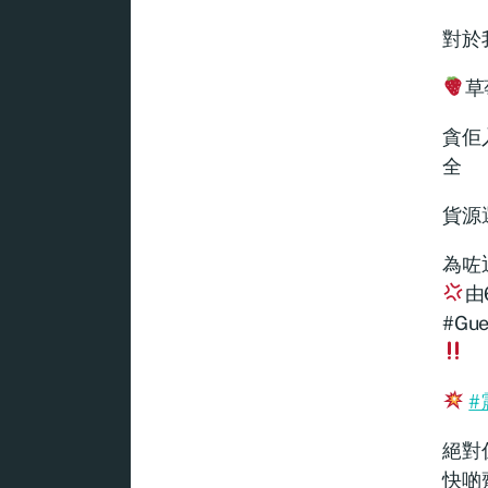
對於
草
貪佢
全
貨源
為咗
由6
#Gue
#
絕對
快啲齊