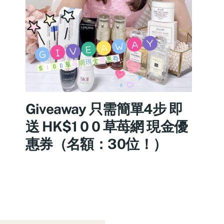
Giveaway 只需簡單4步 即
送 HK$1 0 0 草苺網 現金優
惠券（名額：30位！）