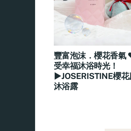
豐富泡沫．櫻花香氣 
受幸福沐浴時光！
►JOSERISTINE櫻
沐浴露