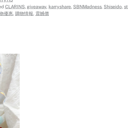
ed
CLARINS
,
giveaway
,
karryshare
,
SBNMadness
,
Shiseido
,
s
物優惠
,
購物情報
,
震撼價