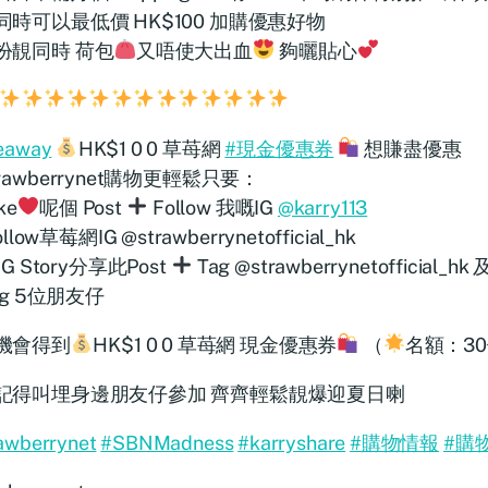
同時可以最低價 HK$100 加購優惠好物
扮靚同時 荷包
又唔使大出血
夠曬貼心
eaway
HK$1 0 0 草苺網
#現金優惠券
想賺盡優惠
rawberrynet購物更輕鬆只要：
ke
呢個 Post
Follow 我嘅IG
@karry113
llow草莓網IG @strawberrynetofficial_hk
IG Story分享此Post
Tag @strawberrynetofficial_hk 
ag 5位朋友仔
機會得到
HK$1 0 0 草苺網 現金優惠券
（
名額：3
記得叫埋身邊朋友仔參加 齊齊輕鬆靚爆迎夏日喇
awberrynet
#SBNMadness
#karryshare
#購物情報
#購