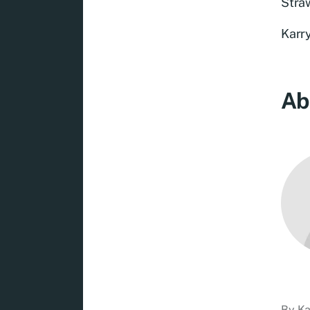
Stra
Karr
Ab
By
Ka