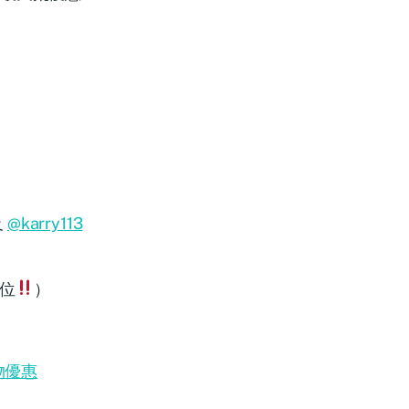
及
@karry113
0位
）
物優惠