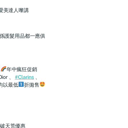
愛美達人嚟講
係護髮用品都一應俱
e
年中瘋狂促銷
Dior 、
#Clarins
、
品均以最低
折拋售
破天荒優惠