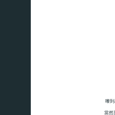
嚟到
當然