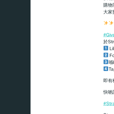
購物
大家
#Giv
於St
Li
Fo
喺
T
即有
快啲
#Str