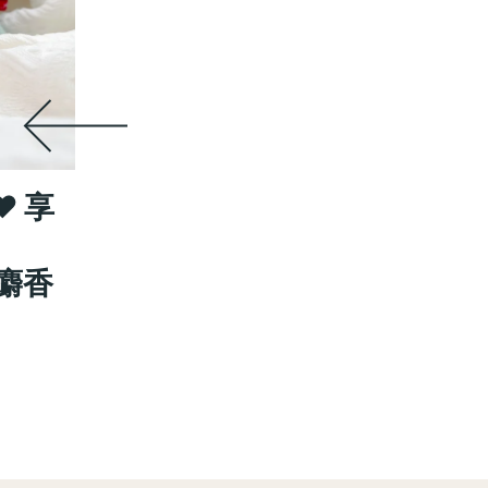
♥ 享
花麝香