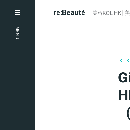
re:Beauté
美容KOL HK | 
MENU
G
H