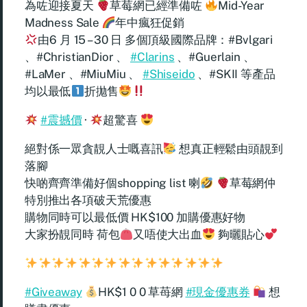
為咗迎接夏天
草莓網已經準備咗
Mid-Year
Madness Sale
年中瘋狂促銷
由6 月 15 – 30 日 多個頂級國際品牌：#Bvlgari
、#ChristianDior 、
#Clarins
、#Guerlain 、
#LaMer 、#MiuMiu 、
#Shiseido
、#SKII 等產品
均以最低
折拋售
#震撼價
·
超驚喜
絕對係一眾貪靚人士嘅喜訊
想真正輕鬆由頭靚到
落腳
快啲齊齊準備好個shopping list 喇
草莓網仲
特別推出各項破天荒優惠
購物同時可以最低價 HK$100 加購優惠好物
大家扮靚同時 荷包
又唔使大出血
夠曬貼心
#Giveaway
HK$1 0 0 草苺網
#現金優惠券
想