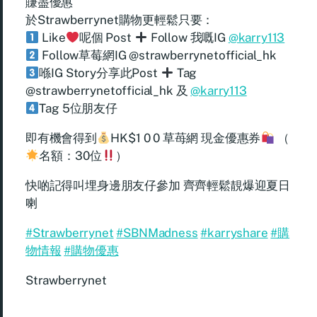
賺盡優惠
於Strawberrynet購物更輕鬆只要：
Like
呢個 Post
Follow 我嘅IG
@karry113
Follow草莓網IG @strawberrynetofficial_hk
喺IG Story分享此Post
Tag
@strawberrynetofficial_hk 及
@karry113
Tag 5位朋友仔
即有機會得到
HK$1 0 0 草苺網 現金優惠券
（
名額：30位
）
快啲記得叫埋身邊朋友仔參加 齊齊輕鬆靚爆迎夏日
喇
#Strawberrynet
#SBNMadness
#karryshare
#購
物情報
#購物優惠
Strawberrynet