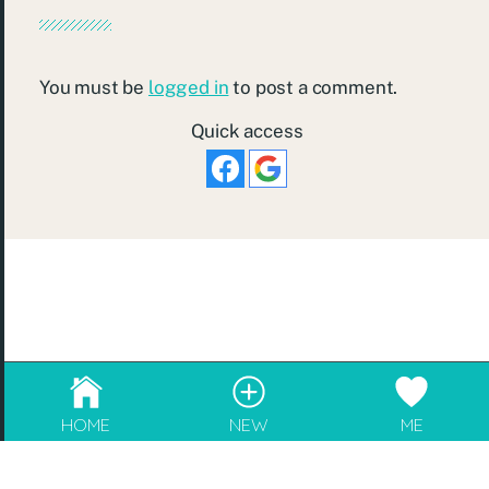
You must be
logged in
to post a comment.
Quick access
© 2026
re:Beauté
.
成為blogger，請電郵至
info@rebeaute.hk
HOME
NEW
ME