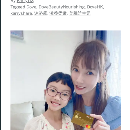
By
Karry113
Tagged
Dove
,
DoveBeautyNourishing
,
DoveHK
,
karryshare
,
沐浴露
,
滋養柔嫩
,
美肌益生元