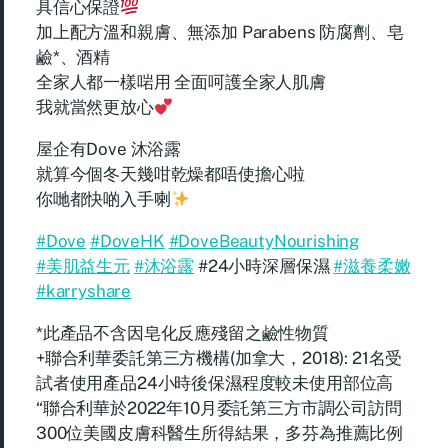
具信心保證
加上配方溫和親膚、無添加 Parabens 防腐劑、皂
鹼*、酒精
全家人都一樣啱用 全面呵護全家人肌膚
我就當然更放心
屋企有Dove 沐浴露
就算今個冬天幾咁乾燥都唔使擔心啦
你哋都快啲入手喇
#Dove
#DoveHK
#DoveBeautyNourishing
#美肌益生元
#沐浴露
#24小時深層保濕
#滋養柔嫩
#karryshare
*此產品不含因皂化反應殘留之鹼性物質
+聯合利華委託第三方機構(加拿大，2018): 21名受
試者使用產品24小時後保濕程度較未使用部位高
“聯合利華於2022年10月委託第三方市調公司訪問
300位美國皮膚科醫生所得結果，多芬為推薦比例