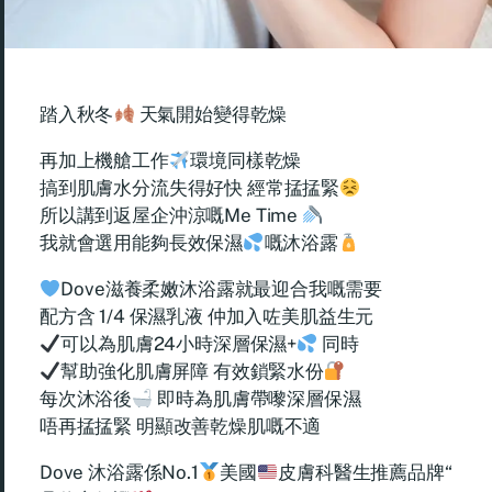
踏入秋冬
天氣開始變得乾燥
再加上機艙工作
環境同樣乾燥
搞到肌膚水分流失得好快 經常掹掹緊
所以講到返屋企沖涼嘅Me Time
我就會選用能夠長效保濕
嘅沐浴露
Dove滋養柔嫩沐浴露就最迎合我嘅需要
配方含 1/4 保濕乳液 仲加入咗美肌益生元
可以為肌膚24小時深層保濕+
同時
幫助強化肌膚屏障 有效鎖緊水份
每次沐浴後
即時為肌膚帶嚟深層保濕
唔再掹掹緊 明顯改善乾燥肌嘅不適
Dove 沐浴露係No.1
美國
皮膚科醫生推薦品牌“