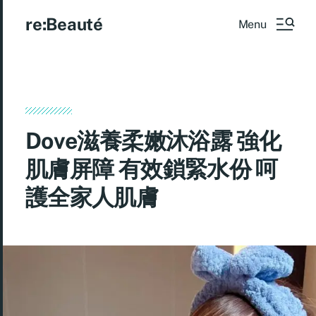
re:Beauté
Menu
Dove滋養柔嫩沐浴露 強化
肌膚屏障 有效鎖緊水份 呵
護全家人肌膚