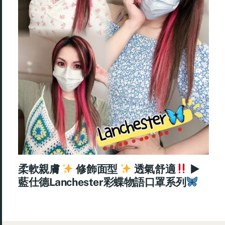
柔軟親膚
修飾面型
透氣舒適
►
藍仕德Lanchester彩蝶物語口罩系列