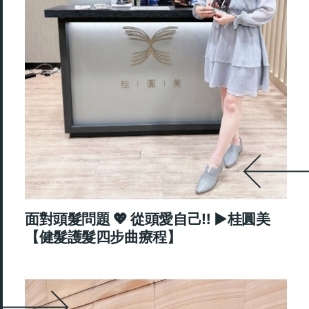
面對頭髮問題 💖 從頭愛自己‼️ ►桂圓美
【健髮護髮四步曲療程】