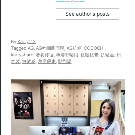
See author's posts
By
Karry113
Tagged
AG
,
AG幹細胞面膜
,
AG抗糖
,
COCOCHI
,
karryshare
,
奢養修復
,
孕婦都啱用
,
抗糖抗老
,
抗鬆垂
,
日
本製
,
無敏感
,
萬寧優惠
,
貼到爆