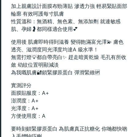
加上親膚設計面膜布勁薄貼 滲透力強 輕易緊貼面部
輪廓 有效呵護每寸肌膚
性質溫和：無酒精、無色素、無添加劑 就連敏感
肌、孕婦🤰都同樣適合使用💕
使用後 肌膚即時得到滋養 變得飽滿富光澤💫 膚色
透亮、滋潤度同光澤度均達A 級水準！
無需打燈💡都自帶亮白✨ 趕走暗黃乾燥 毛孔有所收
斂 幼紋位置明顯減淡
為我嘅肌膚🔐鎖緊膠原蛋白 彈滑緊緻🆙
實測評分
面膜貼服度：A+
澎潤度：A+
光澤度：A+
方便使用度：A
要時刻鎖緊膠原蛋白 為肌膚真正抗糖化 你哋都快啲
入手體驗吓喇