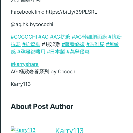
Facebook link: https://bit.ly/39PLSRL
@ag.hk.bycocochi
#COCOCHI
#AG
#AG抗糖
#AG幹細胞面膜
#抗糖
抗老
#抗鬆垂
#1按2敷
#奢養修復
#貼到爆
#無敏
感
#孕婦都啱用
#日本製
#萬寧優惠
#karryshare
AG 極致奢養系列 by Cocochi
Karry113
About Post Author
Karry113