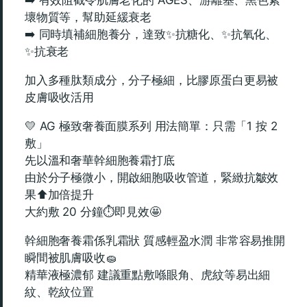
壞物質等，幫助延緩衰老
➡️ 同時填補細胞養分，達致✨抗糖化、✨抗氧化、
✨抗衰老
加入多種肽類成分，分子極細，比膠原蛋白更易被
皮膚吸收活用
💛 AG 極致奢養面膜系列 用法簡單：只需「1 按 2
敷」
先以溫和奢華幹細胞養霜打底
由於分子極微小，開啟細胞吸收管道，緊緻抗皺效
果⬆️加倍提升
大約敷 20 分鐘⏱️即見效🤩
幹細胞奢養霜係乳霜狀 質感輕盈水潤 非常容易推開
瞬間被肌膚吸收🧽
精華液極濃郁 建議重點敷喺眼角、虎紋等易出細
紋、乾紋位置