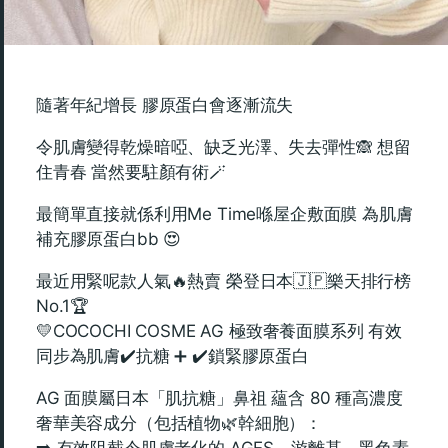
隨著年紀增長 膠原蛋白會逐漸流失
令肌膚變得乾燥暗啞、缺乏光澤、失去彈性🙈 想留
住青春 當然要駐顏有術🪄
最簡單直接就係利用Me Time喺屋企敷面膜 為肌膚
補充膠原蛋白bb 😍
最近用緊呢款人氣🔥熱賣 榮登日本🇯🇵樂天排行榜
No.1🏆
💛COCOCHI COSME AG 極致奢養面膜系列 有效
同步為肌膚✔️抗糖 ➕ ✔️鎖緊膠原蛋白
AG 面膜屬日本「肌抗糖」鼻祖 蘊含 80 種高濃度
奢華美容成分（包括植物🌿幹細胞）：
➡️ 有效阻截令肌膚老化的 AGES、游離基、黑色素