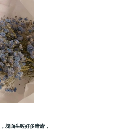
體，塊面生咗好多暗瘡，