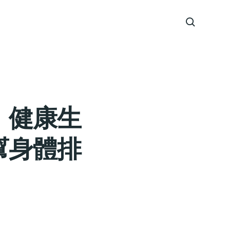
er｜健康生
鬆幫身體排