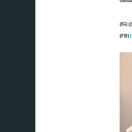
Globa
(IG) 
(FB)