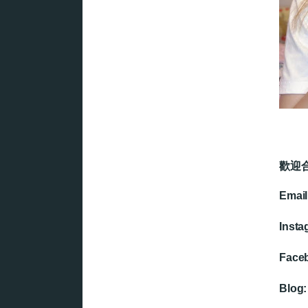
歡迎
Email
Insta
Face
Blog