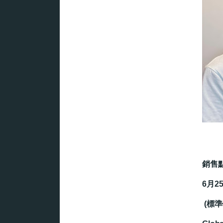
銷售
6月2
(標準價