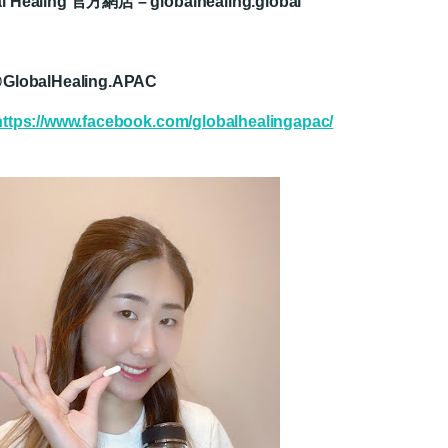
l Healing 官方網店 – globalhealing.global
@GlobalHealing.APAC
https://www.facebook.com/globalhealingapac/