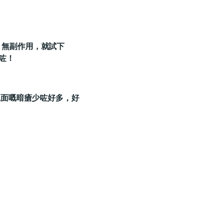
天然、無副作用，就試下
咗！
塊面嘅暗瘡少咗好多，好