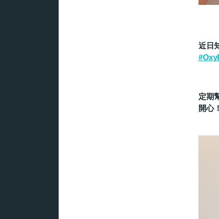
近日知
#Oxy
定期
開心