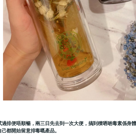
試過排便唔順暢，兩三日先去到一次大便，搞到積哂啲毒素係身
自己都開始留意排毒嘅產品。