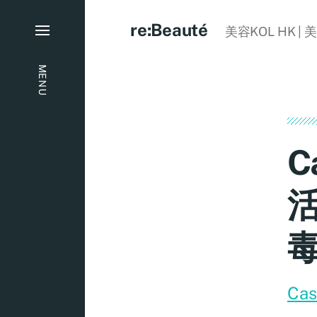
re:Beauté
美容KOL HK | 
MENU
C
活
Cas