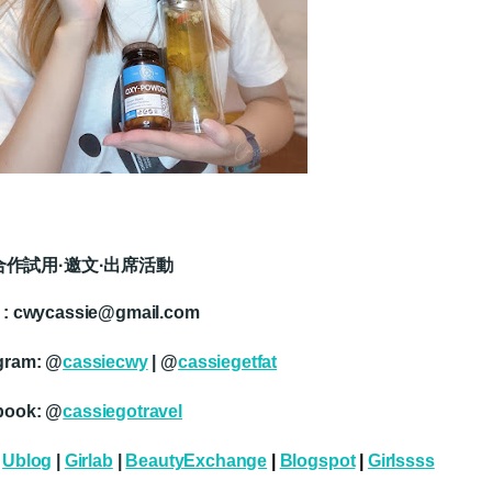
合作試用·邀文·出席活動
 : cwycassie@gmail.com
gram: @
cassiecwy
| @
cassiegetfat
book: @
cassiegotravel
:
Ublog
|
Girlab
|
BeautyExchange
|
Blogspot
|
Girlssss