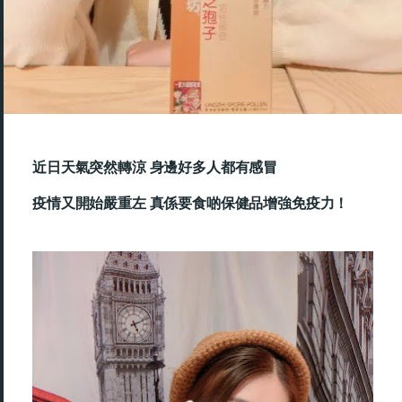
近日天氣突然轉涼 身邊好多人都有感冒
疫情又開始嚴重左 真係要食啲保健品增強免疫力！