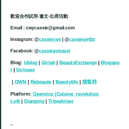
歡迎合作試用·邀文·出席活動
Email : cwycassie@gmail.com
Instagram: @
cassiecwy
| @
cassiegetfat
Facebook: @
cassiegotravel
Blog:
Ublog
|
Girlab
|
BeautyExchange
|
Blogspo
t
|
Girlssss
|
OWN
|
Rebeaute
|
Beautylife
|
痞客邦
Platform:
Openrice (Cuisine_revolution
Lv4)
|
Dianping
|
Tripadvisor
–