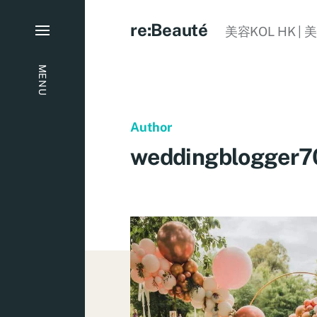
re:Beauté
美容KOL HK | 
MENU
Author
weddingblogger7