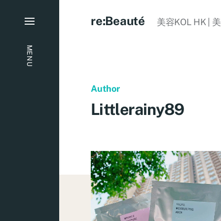
re:Beauté
美容KOL HK | 
MENU
Author
Littlerainy89