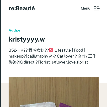
re:Beauté
Menu
Author
kristyyyy.w
852-HK?? 骨感女孩??‍
Lifestyle | Food |
makeup?| calligraphy ✍? Cat lover ? 合作/ 工作
聯絡?IG direct ?Florist: @flower.love.florist