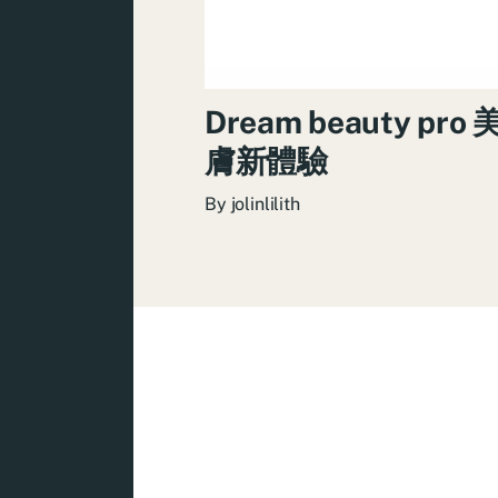
Dream beauty pro
膚新體驗
By
jolinlilith