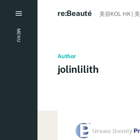
re:Beauté
美容KOL HK | 
MENU
Author
jolinlilith