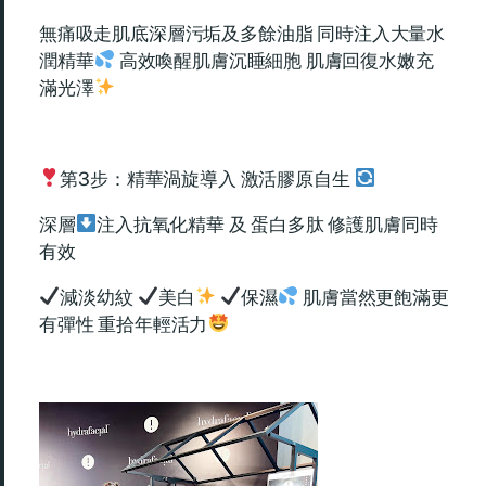
無痛吸走肌底深層污垢及多餘油脂 同時注入大量水
潤精華
高效喚醒肌膚沉睡細胞 肌膚回復水嫩充
滿光澤
第3步：精華渦旋導入 激活膠原自生
深層
注入抗氧化精華 及 蛋白多肽 修護肌膚同時
有效
減淡幼紋
美白
保濕
肌膚當然更飽滿更
有彈性 重拾年輕活力