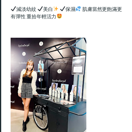
減淡幼紋
美白
保濕
肌膚當然更飽滿更
有彈性 重拾年輕活力