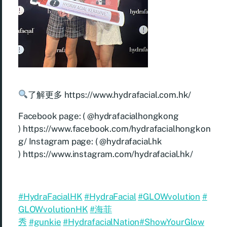
了解更多
https://www.hydrafacial.com.hk/
Facebook page: ( @hydrafacialhongkong
)
https://www.facebook.com/hydrafacialhongkon
g/
Instagram page: ( @hydrafacial.hk
)
https://www.instagram.com/hydrafacial.hk/
#HydraFacialHK
#HydraFacial
#GLOWvolution
#
GLOWvolutionHK
#海菲
秀
#gunkie
#HydrafacialNation
#ShowYourGlow