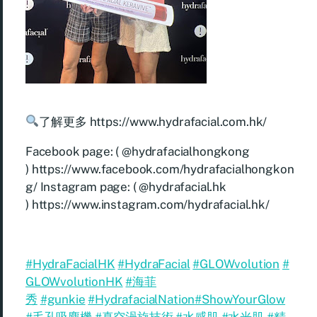
了解更多
https://www.hydrafacial.com.hk/
Facebook page: ( @hydrafacialhongkong
)
https://www.facebook.com/hydrafacialhongkon
g/
Instagram page: ( @hydrafacial.hk
)
https://www.instagram.com/hydrafacial.hk/
#HydraFacialHK
#HydraFacial
#GLOWvolution
#
GLOWvolutionHK
#海菲
秀
#gunkie
#HydrafacialNation
#ShowYourGlow
#毛孔吸塵機
#真空渦旋技術
#水感肌
#水光肌
#精