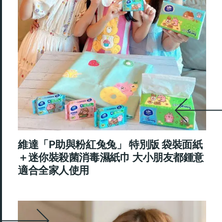
維達「P助與粉紅兔兔」 特別版 袋裝面紙
＋迷你裝殺菌消毒濕紙巾 大小朋友都鍾意
適合全家人使用