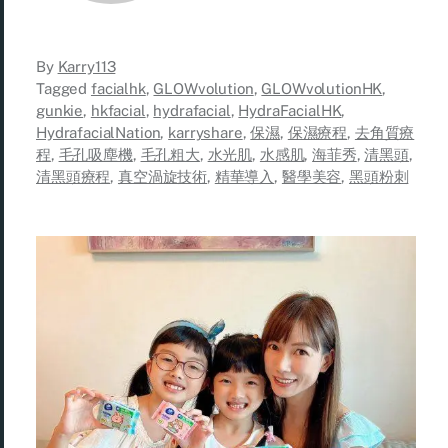
By
Karry113
Tagged
facialhk
,
GLOWvolution
,
GLOWvolutionHK
,
gunkie
,
hkfacial
,
hydrafacial
,
HydraFacialHK
,
HydrafacialNation
,
karryshare
,
保濕
,
保濕療程
,
去角質療
程
,
毛孔吸塵機
,
毛孔粗大
,
水光肌
,
水感肌
,
海菲秀
,
清黑頭
,
清黑頭療程
,
真空渦旋技術
,
精華導入
,
醫學美容
,
黑頭粉刺