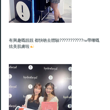
有興趣嘅靚靚 都快啲去體驗???????????™帶嚟嘅
炫美肌膚啦