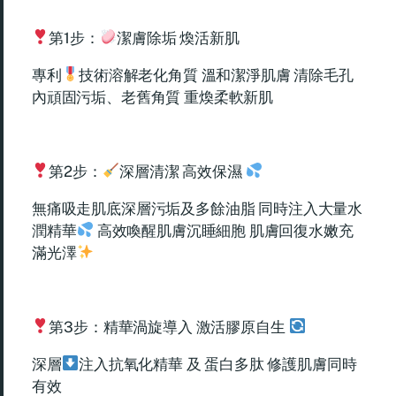
第1步：
潔膚除垢 煥活新肌
專利
技術溶解老化角質 溫和潔淨肌膚 清除毛孔
內頑固污垢、老舊角質 重煥柔軟新肌
第2步：
深層清潔 高效保濕
無痛吸走肌底深層污垢及多餘油脂 同時注入大量水
潤精華
高效喚醒肌膚沉睡細胞 肌膚回復水嫩充
滿光澤
第3步：精華渦旋導入 激活膠原自生
深層
注入抗氧化精華 及 蛋白多肽 修護肌膚同時
有效