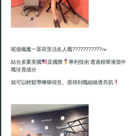
呢個瘋魔一眾荷里活名人嘅???????????™
結合多重美國
及國際
專利技術 透過精華液當中
嘅珍貴成分
就可以輕鬆帶嚟睇得見、摸得到嘅細緻透亮肌