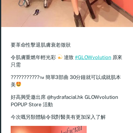
要革命性擊退肌膚衰老徵狀
令肌膚重燃年輕光彩
達致
#GLOWvolution
原來
只需
???????????™ 簡單3部曲 30分鐘就可以成就肌本
美
好高興受邀出席 @hydrafacial.hk GLOWvolution
POPUP Store 活動
今次嘅另類體驗令我對醫美有更加深入了解