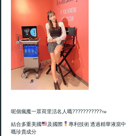
呢個瘋魔一眾荷里活名人嘅???????????™
結合多重美國
及國際
專利技術 透過精華液當中
嘅珍貴成分