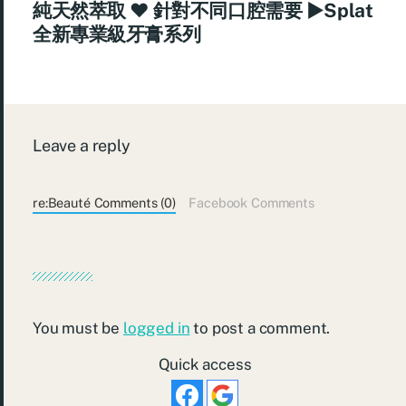
純天然萃取 ♥ 針對不同口腔需要 ►Splat
全新專業級牙膏系列
Leave a reply
re:Beauté Comments (0)
Facebook Comments
You must be
logged in
to post a comment.
Quick access