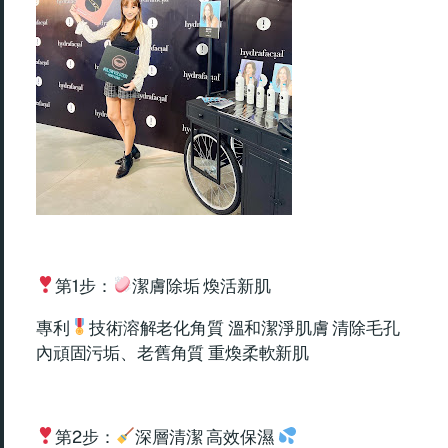
第1步：
潔膚除垢 煥活新肌
專利
技術溶解老化角質 溫和潔淨肌膚 清除毛孔
內頑固污垢、老舊角質 重煥柔軟新肌
第2步：
深層清潔 高效保濕