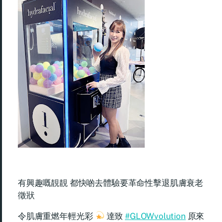
有興趣嘅靚靚 都快啲去體驗
要革命性擊退肌膚衰老
徵狀
令肌膚重燃年輕光彩
達致
#GLOWvolution
原來