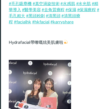
#毛孔吸塵機
#真空渦旋技術
#水感肌
#水光肌
#精
華導入
#醫學美容
#去角質療程
#保濕
#保濕療程
#
毛孔粗大
#黑頭粉刺
#清黑頭
#清黑頭療
程
#facialhk
#hkfacial
#karryshare
Hydrafacial
帶嚟嘅炫美肌膚啦