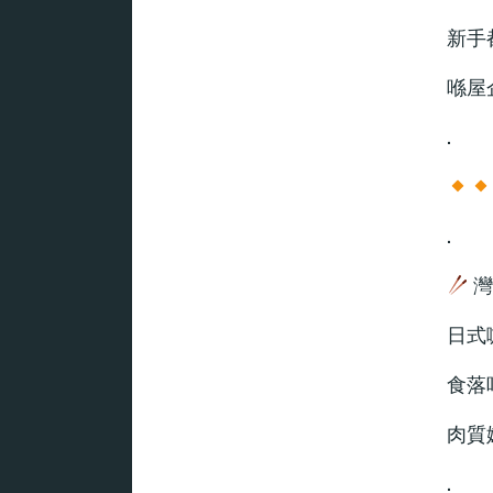
新手
喺屋
.
.
灣
日式
食落
肉質
.