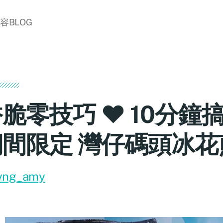
美容BLOG
脆零技巧 ♥ 10分鐘
期間限定 灣仔碼頭冰花
yng_amy