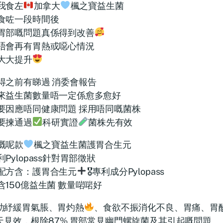
我食左
加拿大
楓之寶益生菌
食咗一段時間後
胃部嘅問題真係得到改善
唔會再有胃熱或噁心情況
大大提升
得之前有睇過 消委會報告
來益生菌數量唔一定係愈多愈好
要因應唔同健康問題 採用唔同嘅菌株
要揀通過
科研實證
菌株先有效
嘅呢款
楓之寶益生菌護胃合生元
Pylopass針對胃部徵狀
配方含：護胃合生元
🎖專利成分Pylopass
含150億益生菌 數量啱啱好
助紓緩胃氣脹、胃灼熱
、食欲不振消化不良、胃痛、胃
4天見效，根除87% 胃部常見幽門螺旋菌及其引起嘅問題