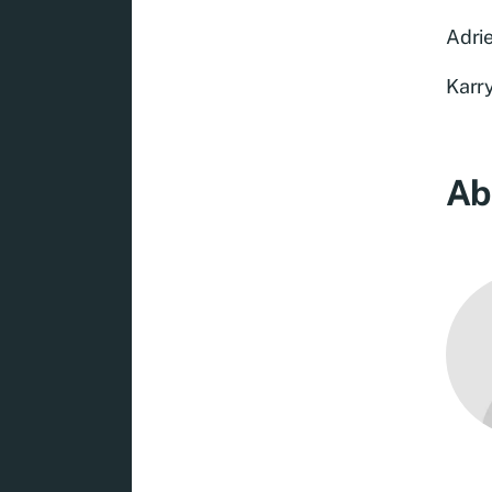
Adri
Karr
Ab