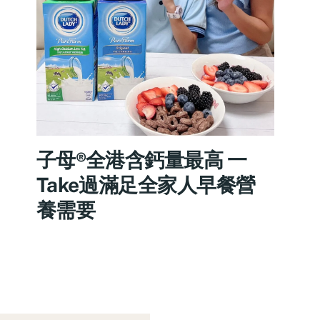
子母®️全港含鈣量最高 一
Take過滿足全家人早餐營
養需要