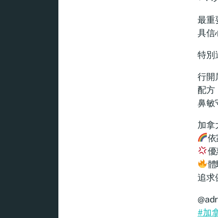
最重
具信
特別
行開
配方
鼻敏
加拿
依
優惠
體驗
追求
@adr
#加