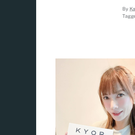
By
Ka
Tagg