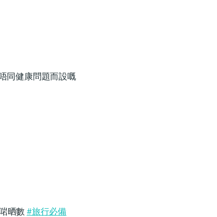
唔同健康問題而設嘅
億啱晒數
#旅行必備