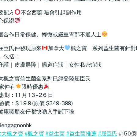
要配方
不含西藥 唔會引起副作用
心保證
適合作日常保健、輕微或嚴重胃部不適人士
屈臣氏仲發現原來
加拿大
楓之寶一系列益生菌有針對
，包括：
守護｜皮膚屏障｜腸道症狀｜女性私密症狀
大楓之寶益生菌全系列已經登陸屈臣氏
家仲有
限時優惠
期：1 1 月 1 3 – 2 6 日
價：$ 1 9 9 (原價 $349-399)
健康嘅朋友仔都快啲入手試下啦
iengagnonhk
拿大楓之寶
#楓之寶
#益生菌
#益生菌推薦
#屈臣氏
#150