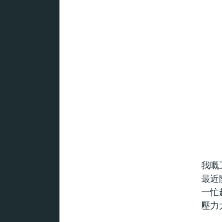
我嘅
最近
一忙
壓力