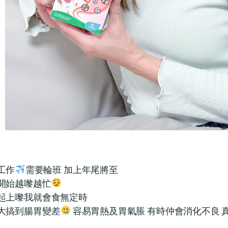
工作
需要輪班 加上年尾將至
開始越嚟越忙
起上嚟我就會食無定時
大搞到腸胃變差
容易胃熱及胃氣脹 有時仲會消化不良 