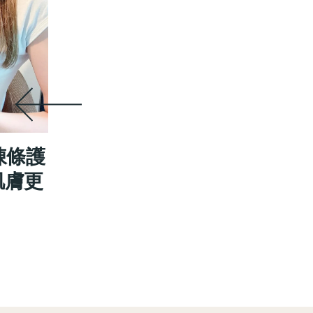
果凍條護
肌膚更