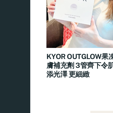
KYOR OUTGLOW
膚補充劑 3管齊下令
添光澤 更細緻