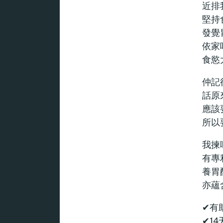
近排
堅持
發覺
依家
食慾
仲記
話原
應該
所以
我揀
有專利
養胃
亦蘊
✔有
✔1