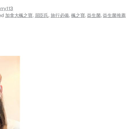
rry113
ed
加拿大楓之寶
,
屈臣氏
,
旅行必備
,
楓之寶
,
益生菌
,
益生菌推薦