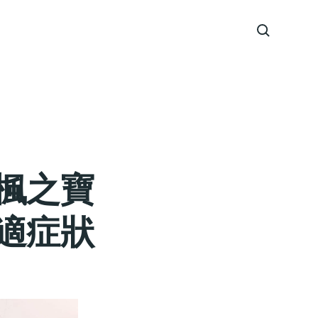
楓之寶
適症狀