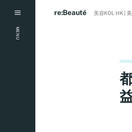
re:Beauté
美容KOL HK | 
MENU