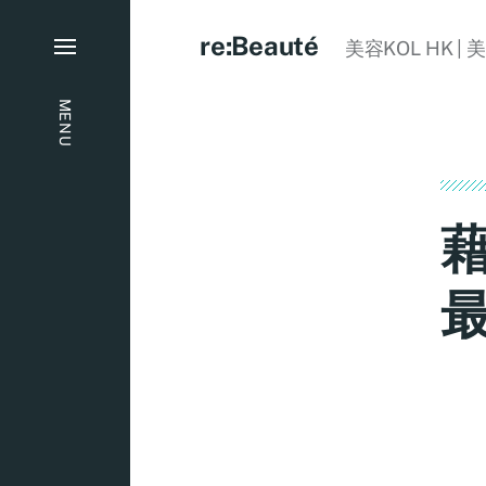
re:Beauté
美容KOL HK | 
MENU
藉