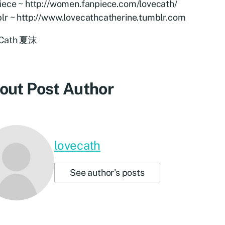
iece ~ http://women.fanpiece.com/lovecath/
lr ~ http://www.lovecathcatherine.tumblr.com
eCath 夏沫
out Post Author
lovecath
See author's posts