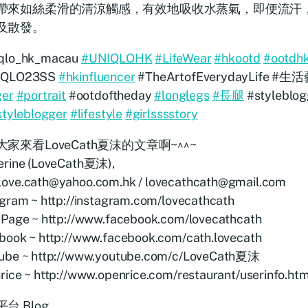
帶來如絲柔滑的清涼觸感，有效地吸收水蒸氣，即便流汗
及散發。
qlo_hk_macau
#UNIQLOHK
#LifeWear
#hkootd
#ootdh
IQLO23SS
#hkinfluencer
#TheArtofEverydayLife
ger
#portrait
#ootdoftheday
#longlegs
#長腿
#styleblog
styleblogger
#lifestyle
#girlsssstory
家來看LoveCath夏沫的文章啊~^^~
erine (LoveCath夏沫),
ove.cath@yahoo.com.hk / lovecathcath@gmail.com
agram ~ http://instagram.com/lovecathcath
 Page ~ http://www.facebook.com/lovecathcath
book ~ http://www.facebook.com/cath.lovecath
ube ~ http://www.youtube.com/c/LoveCath夏沫
rice ~ http://www.openrice.com/restaurant/userinfo.h
台 Blog