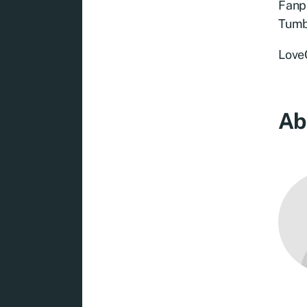
Fanp
Tumb
Lov
Ab