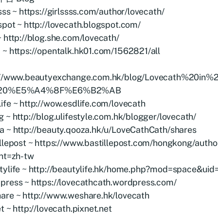
sss ~ https://girlssss.com/author/lovecath/
pot ~ http://lovecath.blogspot.com/
 http://blog.she.com/lovecath/
 ~ https://opentalk.hk01.com/1562821/all
://www.beautyexchange.com.hk/blog/Lovecath%20in
20%E5%A4%8F%E6%B2%AB
fe ~ http://wow.esdlife.com/lovecath
 ~ http://blog.ulifestyle.com.hk/blogger/lovecath/
a ~ http://beauty.qooza.hk/u/LoveCathCath/shares
illepost ~ https://www.bastillepost.com/hongkong/auth
ant=zh-tw
tylife ~ http://beautylife.hk/home.php?mod=space&ui
press ~ https://lovecathcath.wordpress.com/
are ~ http://www.weshare.hk/lovecath
t ~ http://lovecath.pixnet.net