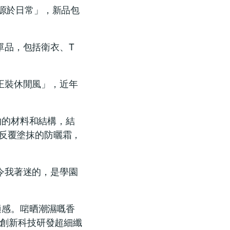
活藝術，源於日常」，新品包
單品，包括衛衣、T
正裝休閒風」，近年
織物的材料和結構，結
要反覆塗抹的防曬霜，
令我著迷的，是學園
舒適感。啱晒潮濕嘅香
用創新科技研發超細纖