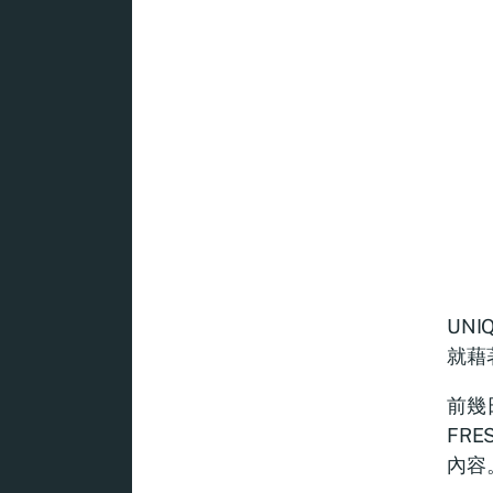
UN
就藉
前幾日
FRE
內容