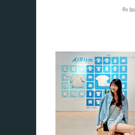
By
lo