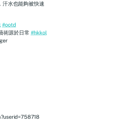
，汗水也能夠被快速
k
#ootd
 #生活藝術源於日常
#hkkol
ger
tm?userid=758718