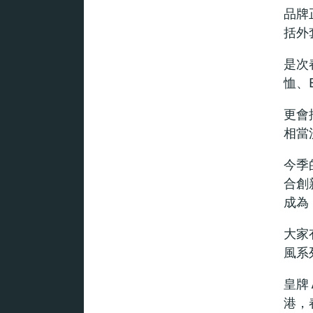
品牌正
括外
是次
恤、
更會
相當
今季
合創
成為
大家
風系
皇牌
港，