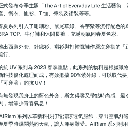
式發布今季主題「The Art of Everyday Life 生
套、衛衣、恤衫、T 恤、褲裝及裙裝等等。
春夏系列引入了珊瑚粉、鼠尾草綠、香芋紫等流行配色的
BRA TOP、牛仔褲和休閒長褲，充滿朝氣同春夏色彩。
推出西裝外套、針織衫、襯衫與打褶寬褲作層次穿搭的「
流行。
的抗 UV 系列為 2023 春季重點，此系列的物料是根據
新科技優化處理而成，有效抵擋 90%紫外線，可以取代
「可穿著」的抗 UV！
有無發現我身上的藍色外套，斯文得嚟又帶點時尚感。最
列，增添少青春氣息！
 AIRism 系列以革新科技打造清涼透氣服飾，穿出空氣
春夏季時濕悶熱的天氣，讓人渾身難受。AIRism 系列利