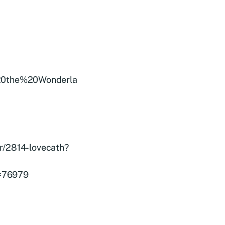
%20the%20Wonderla
or/2814-lovecath?
d=76979