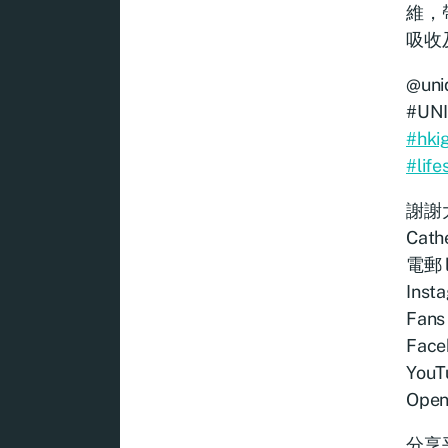
維，
吸收
@uni
#UN
#hki
#life
謝謝大
Cath
電郵 l
Inst
Fans
Face
YouT
Open
分享平