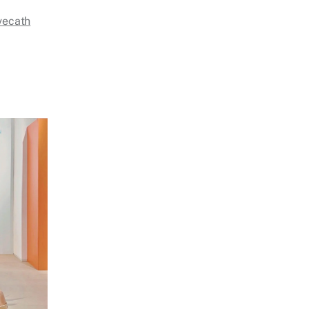
vecath