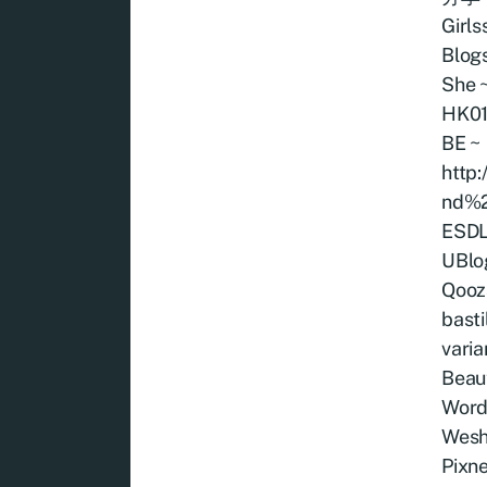
Girls
Blogs
She ~
HK01
BE ~
http
nd%
ESDLi
UBlog
Qooz
bast
vari
Beau
Word
Wesh
Pixne