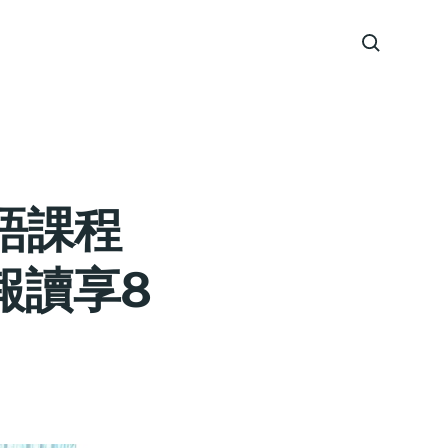
語課程
報讀享8