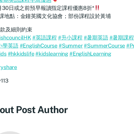
月30日或之前預早報讀指定課程優惠8折*
課地點：金鐘英國文化協會；部份課程設於黃埔
條款及細則約束
tishcouncilHK
#英語課程
#升小課程
#暑期英語
#暑期課程
小學英語
#EnglishCourse
#Summer
#SummerCourse
#P
ids
#hkkidslife
#kidslearning
#EnglishLearning
ryshare
y113
out Post Author