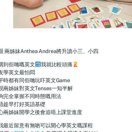
 兩姊妹Anthea Andrea將升讀小三、小四
講到佢哋嘅英文
我就比較頭痛
友學英文最怕悶
平時都有同佢哋玩吓英文Game
現兩姊妹對英文Tenses一知半解
夠完全掌握不同時態嘅用法
唔趁早打好英語基礎
心兩姊妹開學之後會追唔上課堂進度
我最近留意有無啲可以開心學英文嘅課程