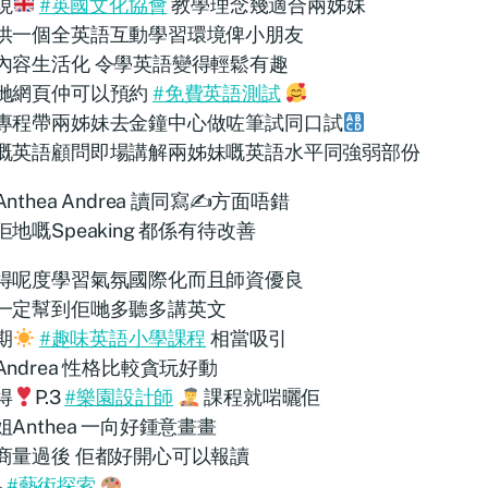
現
#英國文化協會
教學理念幾適合兩姊妹
供一個全英語互動學習環境俾小朋友
內容生活化 令學英語變得輕鬆有趣
哋網頁仲可以預約
#免費英語測試
專程帶兩姊妹去金鐘中心做咗筆試同口試
嘅英語顧問即場講解兩姊妹嘅英語水平同強弱部份
nthea Andrea 讀同寫✍️方面唔錯
地嘅Speaking 都係有待改善
得呢度學習氣氛國際化而且師資優良
一定幫到佢哋多聽多講英文
期
#趣味英語小學課程
相當吸引
Andrea 性格比較貪玩好動
得
P.3
#樂園設計師
課程就啱曬佢
姐Anthea 一向好鍾意畫畫
商量過後 佢都好開心可以報讀
4
#藝術探索