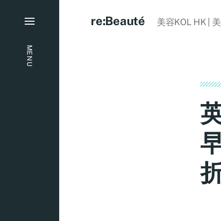
re:Beauté
美容KOL HK | 
MENU