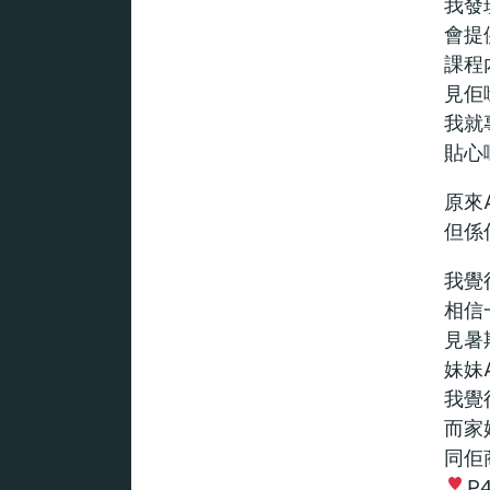
我發
會提
課程
見佢
我就
貼心
原來A
但係佢
我覺
相信
見暑
妹妹
我覺
而家
同佢
P.