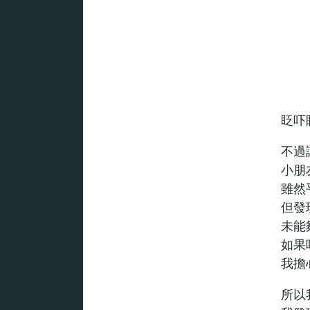
眨吓眼
不過
小朋
雖然
但發
未能
如果
我擔
所以