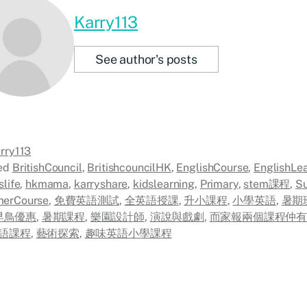
Karry113
See author's posts
rry113
ed
BritishCouncil
,
BritishcouncilHK
,
EnglishCourse
,
EnglishLe
slife
,
hkmama
,
karryshare
,
kidslearning
,
Primary
,
stem課程
,
S
erCourse
,
免費英語測試
,
全英語授課
,
升小課程
,
小學英語
,
暑期
早鳥優惠
,
暑期課程
,
樂園設計師
,
演說與戲劇
,
而家報兩個課程仲
語課程
,
藝術探索
,
趣味英語小學課程