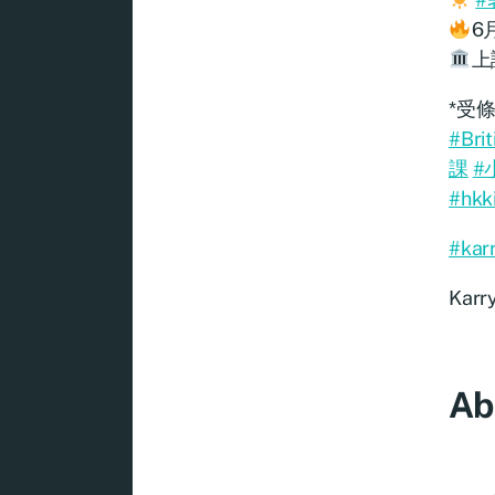
6
上
*受
#Bri
課
#
#hkk
#kar
Karr
Ab