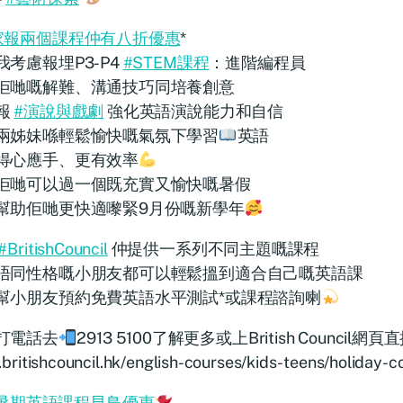
家報兩個課程仲有八折優惠
*
我考慮報埋P3-P4
#STEM課程
：進階編程員
佢哋嘅解難、溝通技巧同培養創意
報
#演說與戲劇
強化英語演說能力和自信
兩姊妹喺輕鬆愉快嘅氣氛下學習
英語
得心應手、更有效率
佢哋可以過一個既充實又愉快嘅暑假
幫助佢哋更快適嚟緊9月份嘅新學年
#BritishCouncil
仲提供一系列不同主題嘅課程
唔同性格嘅小朋友都可以輕鬆搵到適合自己嘅英語課
幫小朋友預約免費英語水平測試*或課程諮詢喇
打電話去
2913 5100了解更多或上British Council網
ritishcouncil.hk/english-courses/kids-teens/holiday-c
暑期英語課程早鳥優惠