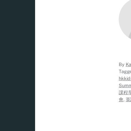
By
Ka
Tagg
hkkid
Summ
課程
會
,
英