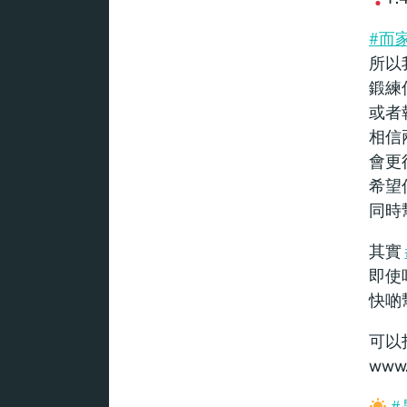
#而
所以
鍛練
或者
相信
會更
希望
同時
其實
即使
快啲
可以
www.b
#