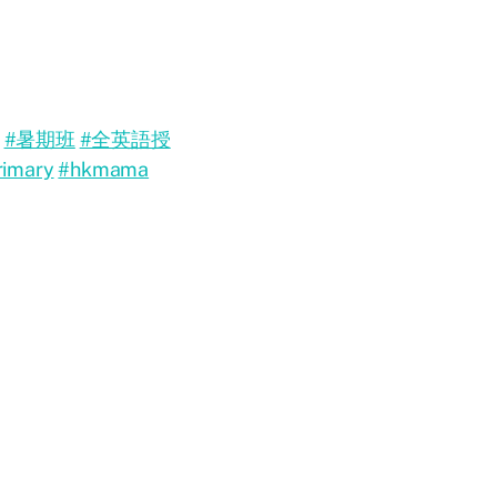
#暑期班
#全英語授
rimary
#hkmama