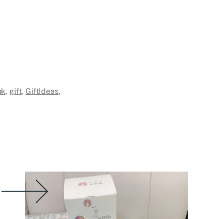
hk
,
gift
,
GiftIdeas
,