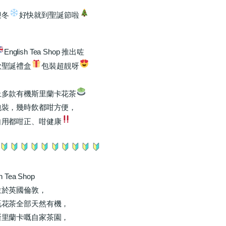
迎冬
好快就到聖誕節啦
English Tea Shop 推出咗
款聖誕禮盒
包裝超靚呀
上多款有機斯里蘭卡花茶
包裝，幾時飲都咁方便，
自用都咁正、咁健康
h Tea Shop
位於英國倫敦，
嘅花茶全部天然有機，
斯里蘭卡嘅自家茶園，