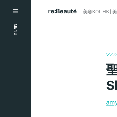
re:Beauté
美容KOL HK | 
MENU
聖
S
am