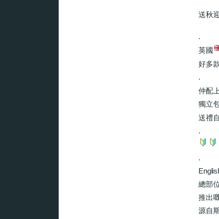
送秋
.
英國
好多
.
仲配
獨立
送禮
.
.
Englis
總部
推出
源自