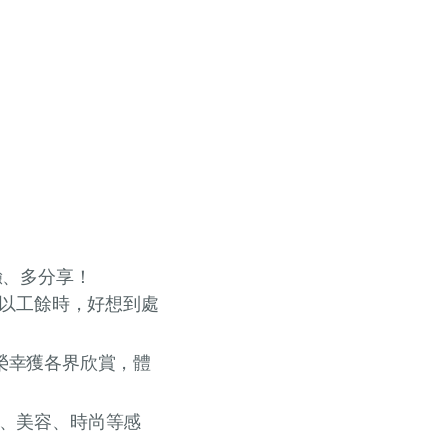
驗、多分享！
所以工餘時，好想到處
期後榮幸獲各界欣賞，體
、美容、時尚等感