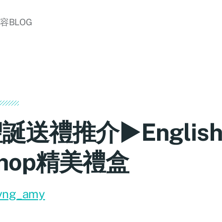
美容BLOG
誕送禮推介►English 
hop精美禮盒
yng_amy