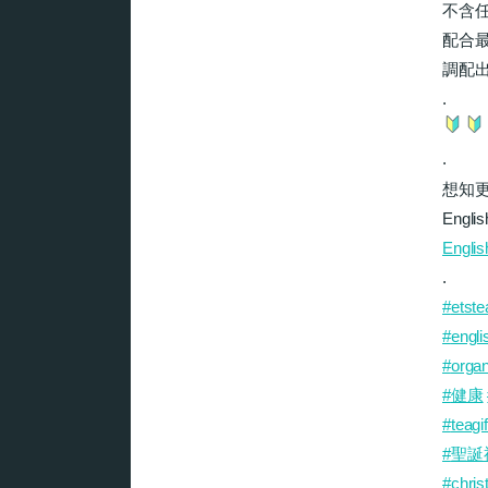
不含
配合
調配
.
.
想知
Engli
Engli
.
#
etst
#
engl
#
organ
#
健康
#
teagi
#
聖誕
#
chris