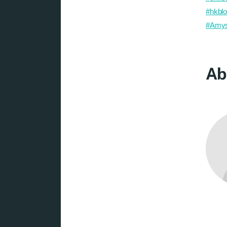
#
hkbl
#
Amys
Ab