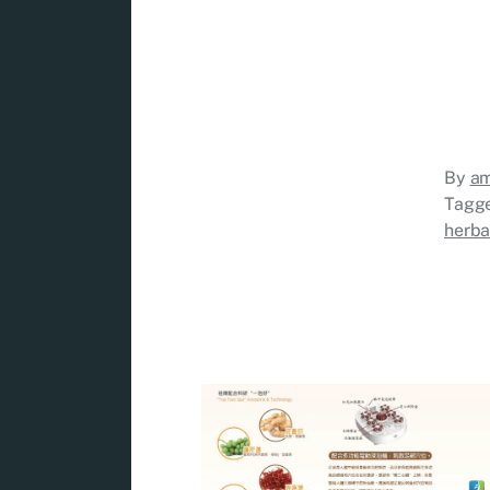
By
a
Tagg
herba