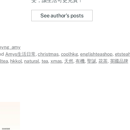
受，讓生活可更充實！
See author's posts
myng_amy
ed
Amys生活日常
,
christmas
,
coolhkg
,
englishteashop
,
etstea
ltea
,
hkkol
,
natural
,
tea
,
xmas
,
天然
,
有機
,
聖誕
,
花茶
,
英國品牌