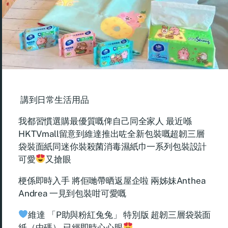
講到日常生活用品
我都習慣選購最優質嘅俾自己同全家人 最近喺
HKTVmall留意到維達推出咗全新包裝嘅超韌三層
袋裝面紙同迷你裝殺菌消毒濕紙巾一系列包裝設計
可愛
又搶眼
梗係即時入手 將佢哋帶晒返屋企啦 兩姊妹Anthea
Andrea 一見到包裝咁可愛嘅
維達 「P助與粉紅兔兔」 特別版 超韌三層袋裝面
紙（中碼） 已經即時心心眼