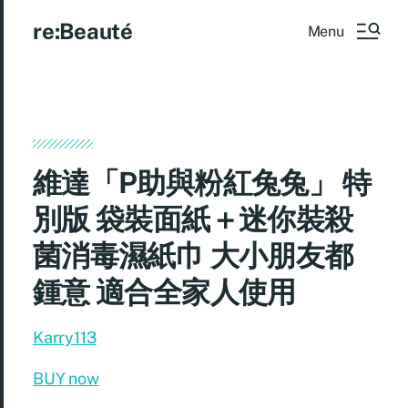
re:Beauté
Menu
維達「P助與粉紅兔兔」 特
別版 袋裝面紙＋迷你裝殺
菌消毒濕紙巾 大小朋友都
鍾意 適合全家人使用
Karry113
BUY now