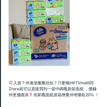
入貨？仲邊使搬搬抬抬？只要喺HKTVmalll同
Ztore就可以直接買到一箱中碼嘅袋裝面紙 ，價錢
仲更優惠添
依家嘅面紙原箱增量仲增量咗20% ！