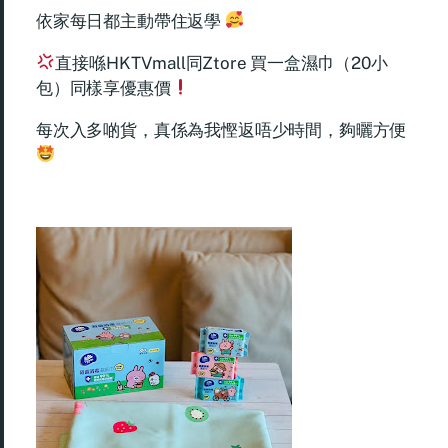
依家每日都主動帶住返學
直接喺HKTVmall同Ztore 買一盒濕巾（20小
包）同樣享優惠價
每次入多啲貨，真係為我慳返唔少時間，夠曬方便