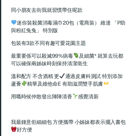
同小朋友去街我就習慣帶住呢款
迷你裝殺菌消毒濕巾20包（電商裝） 維達 「P助
與粉紅兔兔」 特別版
包裝有3款不同有趣可愛花園主題
最重要係可以殺滅99%病毒
及細菌* 就算去玩都
可以確保兩姊妹時刻保持清潔衛生
溫和配方 不含酒精 更
通過皮膚科測試 特別添加
蘆薈
精華及維他命E 有助滋潤雙手肌膚
用嘅時候仲散發出陣陣清香
感覺清新
我最鍾意佢細細包 方便攜帶 小姊妹都表示擺入書包
好方便