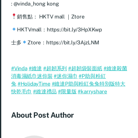
: @vinda_hong kong
銷售點： HKTV mall ｜Ztore
HKTVmall：
https://bit.ly/3HpXKwp
士多
Ztore：
https://bit.ly/3AjzLNM
#Vinda
#維達
#超韌系列
#超韌袋裝面紙
#維達殺菌
消毒濕紙巾迷你裝
#迷你濕巾
#P助與粉紅
兔
#HolidayTime
#維達P助與粉紅兔兔特別版特大
快乾毛巾
#維達禮品
#限量版
#karryshare
About Post Author