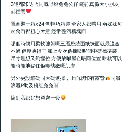
3邊都印咗唔同嘅野餐兔兔公仔圖案 真係大小朋友
都鍾意
電商裝一箱x24包 輕巧箱裝 全家人都啱用 兩姊妹每
次食嘢都粗心大意 經常整污糟塊面
呢個時候用柔軟強韌嘅三層袋裝面紙抺面就最適合
不過 佢厚薄得宜 加上今次係揀嘅呢個中碼標準裝
尺寸理想又夠慳位 方便放喺屋企唔同位置 咁就可以
隨時隨地錫住佢哋幼嫩嘅肌膚
另外更設細碼同大碼選擇，上面就印有露營
同滑
浪嘅P助及粉紅兔兔
搞到我都好想買齊一套