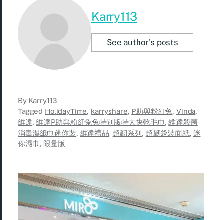
Karry113
See author's posts
By
Karry113
Tagged
HolidayTime
,
karryshare
,
P助與粉紅兔
,
Vinda
,
維達
,
維達P助與粉紅兔兔特別版特大快乾毛巾
,
維達殺菌
消毒濕紙巾迷你裝
,
維達禮品
,
超韌系列
,
超韌袋裝面紙
,
迷
你濕巾
,
限量版