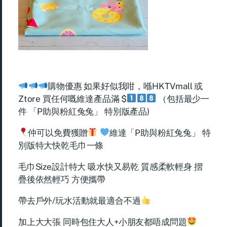
購物優惠 如果好似我咁，喺HKTVmall 或
Ztore 買任何嘅維達產品滿 $
（包括最少一
件 「P助與粉紅兔兔」 特別版產品)
仲可以免費獲贈
維達「P助與粉紅兔兔」 特
別版特大快乾毛巾一條
毛巾Size設計特大 吸水快又易乾 質感柔軟輕身 摺
疊後依然輕巧 方便攜帶
帶去戶外/玩水活動就最適合不過
加上大大張 同時包住大人+小朋友都唔成問題