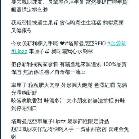
要去親朋戚友、長輩屋企拜年🧧 當然要提前辦年貨
🛍️選購定禮盒🎁
我就習慣揀選生果🍒 貪佢喻意生生猛猛 夠曬意頭
又健康💪
今次係新利欄入手嘅 ❤️#塔斯曼尼亞REID
#金袋鼠
#Lipzz
車厘子🍒 就啱曬我心水喇🤩
佢係新利欄獨家發售 有曬產地來源追索 100%品質
保證 無論係送禮／自食都一流☺️
車厘子 粒粒肥大肉厚 外形圓大飽滿 色澤紅潤 充滿
光澤夠新鮮
咬落爽脆香甜 味濃多汁 大小朋友都無法抗拒 好味
到停唔到口
塔斯曼尼亞車厘子Lipzz 屬季節性限定貨品
想試嘅朋友仔記得快啲入手 一齊甜甜密密 喜迎金兔
喇