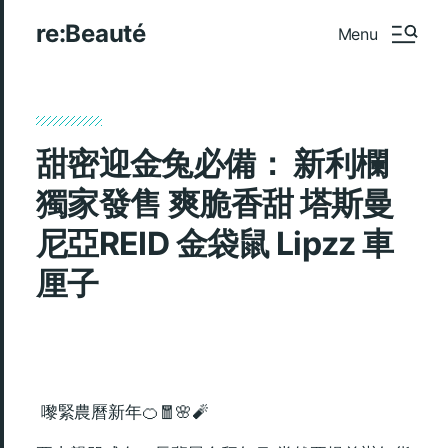
re:Beauté
Menu
甜密迎金兔必備： 新利欄
獨家發售 爽脆香甜 塔斯曼
尼亞REID 金袋鼠 Lipzz 車
厘子
嚟緊農曆新年🍊🧧🌸🧨