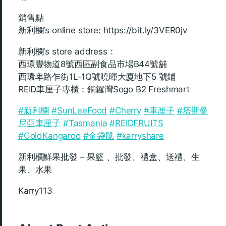
銷售點
新利欄’s online store: https://bit.ly/3VER0jv
新利欄’s store address：
西環豐物道8號西區副食品市場B44號舖
西環卑路乍街1L-1Q號曉暉大廈地下5 號鋪
REID車厘子專櫃：銅鑼灣Sogo B2 Freshmart
#新利欄
#SunLeeFood
#Cherry
#車厘子
#塔斯曼
尼亞車厘子
#Tasmania
#REIDFRUITS
#GoldKangaroo
#金袋鼠
#karryshare
新利欄鮮果批發 – 果籃 、批發、禮盒、送禮、生
果、水果
Karry113