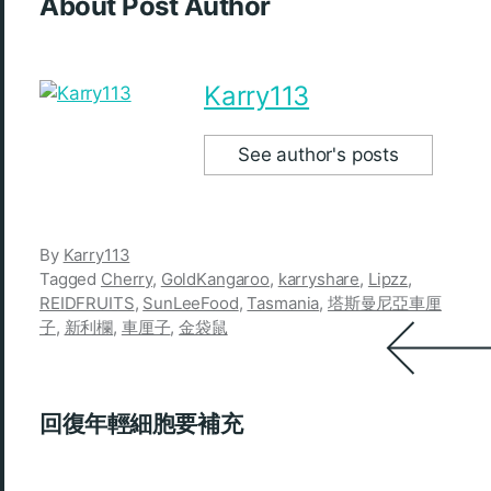
About Post Author
Karry113
See author's posts
By
Karry113
Tagged
Cherry
,
GoldKangaroo
,
karryshare
,
Lipzz
,
REIDFRUITS
,
SunLeeFood
,
Tasmania
,
塔斯曼尼亞車厘
子
,
新利欄
,
車厘子
,
金袋鼠
回復年輕細胞要補充