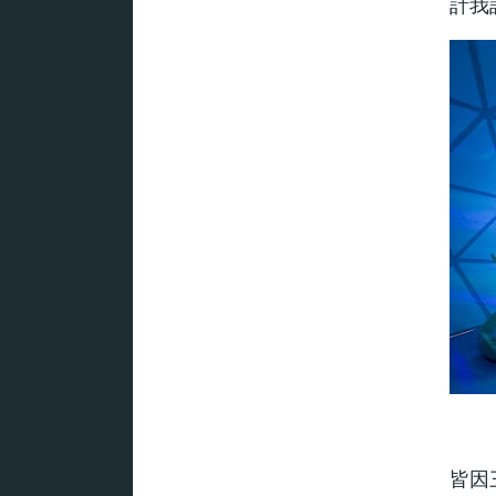
計我
皆因