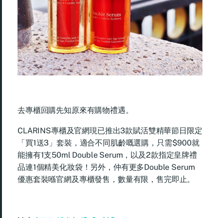
去專櫃回購先知原來有購物禮遇。
CLARINS專櫃及官網現已推出3款賦活雙精華節日限定
「買1送3」套裝，適合不同肌齡嘅選購，只需$900就
能擁有1支50ml Double Serum，以及2款指定皇牌禮
品連1個精美化妝袋！另外，仲有更多Double Serum
優惠套裝喺官網及專櫃發售，數量有限，售完即止。