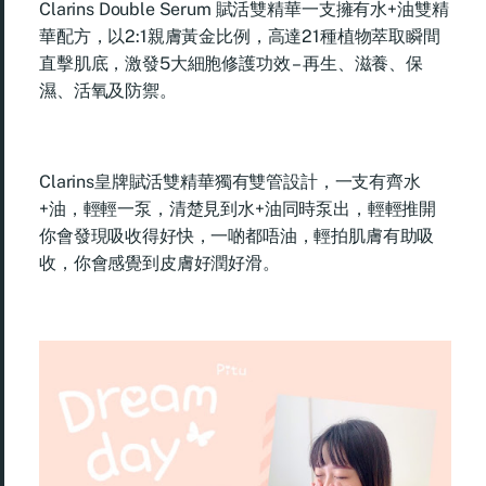
Clarins Double Serum 賦活雙精華一支擁有水+油雙精
華配方，以2:1親膚黃金比例，高達21種植物萃取瞬間
直擊肌底，激發5大細胞修護功效 – 再生、滋養、保
濕、活氧及防禦。
Clarins皇牌賦活雙精華獨有雙管設計，一支有齊水
+油，輕輕一泵，清楚見到水+油同時泵出，輕輕推開
你會發現吸收得好快，一啲都唔油，輕拍肌膚有助吸
收，你會感覺到皮膚好潤好滑。