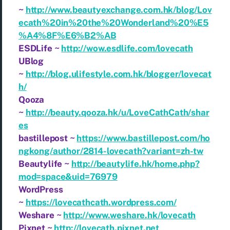
~
http://www.beautyexchange.com.hk/blog/Lov
ecath%20in%20the%20Wonderland%20%E5
%A4%8F%E6%B2%AB
ESDLife ~
http://wow.esdlife.com/lovecath
UBlog
~
http://blog.ulifestyle.com.hk/blogger/lovecat
h/
Qooza
~
http://beauty.qooza.hk/u/LoveCathCath/shar
es
bastillepost ~
https://www.bastillepost.com/ho
ngkong/author/2814-lovecath?variant=zh-tw
Beautylife ~
http://beautylife.hk/home.php?
mod=space&uid=76979
WordPress
~
https://lovecathcath.wordpress.com/
Weshare ~
http://www.weshare.hk/lovecath
Pixnet ~
http://lovecath.pixnet.net