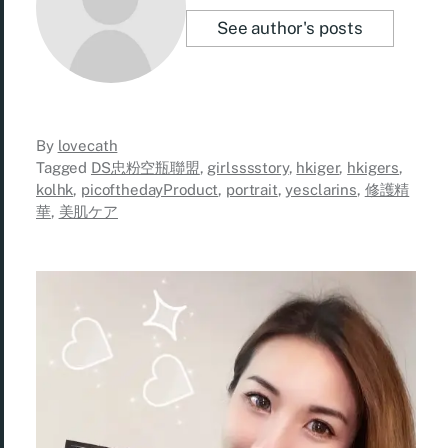
See author's posts
By
lovecath
Tagged
DS忠粉空瓶聯盟
,
girlsssstory
,
hkiger
,
hkigers
,
kolhk
,
picofthedayProduct
,
portrait
,
yesclarins
,
修護精
華
,
美肌ケア