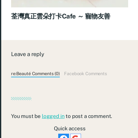
荃灣真正雲朵打卡Cafe ～ 寵物友善
Leave a reply
re:Beauté Comments (0)
Facebook Comments
You must be
logged in
to post a comment.
Quick access