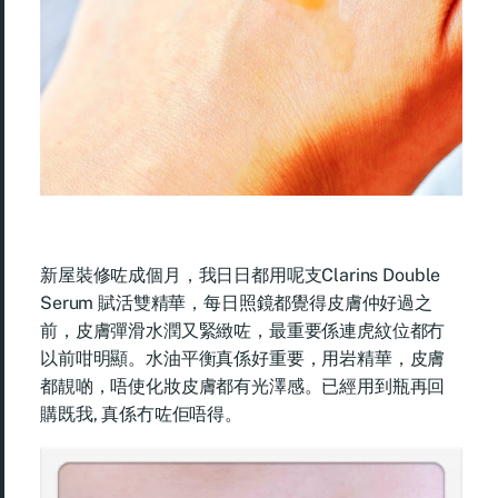
新屋裝修咗成個月，我日日都用呢支Clarins Double
Serum 賦活雙精華，每日照鏡都覺得皮膚仲好過之
前，皮膚彈滑水潤又緊緻咗，最重要係連虎紋位都冇
以前咁明顯。水油平衡真係好重要，用岩精華，皮膚
都靚啲，唔使化妝皮膚都有光澤感。已經用到瓶再回
購既我, 真係冇咗佢唔得。