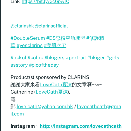
Link:
https://bit.ly/3c6pA1C
@clarinshk
@clarinsofficial
#DoubleSerum
#DS忠粉空瓶聯盟
#修護精
華
#yesclarins
#美肌ケア
#hkkol
#kolhk
#hkigers
#portrait
#hkiger
#girls
ssstory
#picoftheday
Product(s) sponsored by
CLARINS
謝謝大家來看
LoveCath夏沫
的文章啊~^^~
Catherine (
LoveCath夏沫
),
電
郵
love.cath@yahoo.com.hk
/
lovecathcath@gma
il.com
Instagram ~
http://instagram.com/lovecathcath