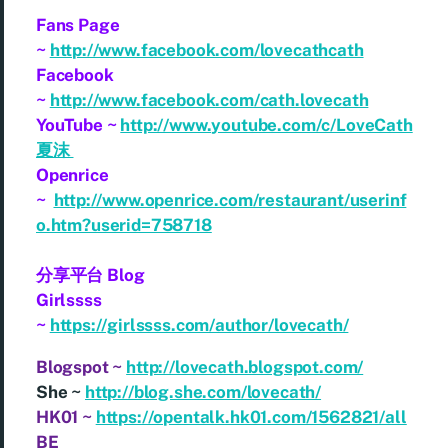
Fans Page
~
http://www.facebook.com/lovecathcath
Facebook
~
http://www.facebook.com/cath.lovecath
YouTube ~
http://www.youtube.com/c/LoveCath
夏沫
Openrice
~
http://www.openrice.com/restaurant/userinf
o.htm?userid=758718
分享平台 Blog
Girlssss
~
https://girlssss.com/author/lovecath/
Blogspot ~
http://lovecath.blogspot.com/
She ~
http://blog.she.com/lovecath/
HK01 ~
https://opentalk.hk01.com/1562821/all
BE