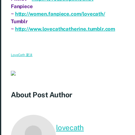
Fanpiece
~
http://women.fanpiece.com/lovecath/
Tumblr
~
http://www.lovecathcatherine.tumblr.com
LoveCath 夏沫
About Post Author
lovecath