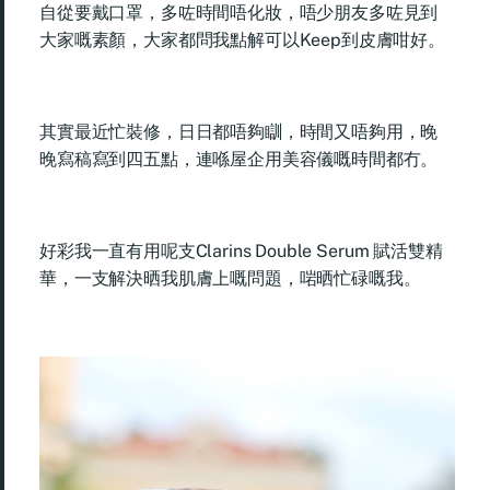
自從要戴口罩，多咗時間唔化妝，唔少朋友多咗見到
大家嘅素顏，大家都問我點解可以Keep到皮膚咁好。
其實最近忙裝修，日日都唔夠瞓，時間又唔夠用，晚
晚寫稿寫到四五點，連喺屋企用美容儀嘅時間都冇。
好彩我一直有用呢支Clarins Double Serum 賦活雙精
華，一支解決晒我肌膚上嘅問題，啱晒忙碌嘅我。