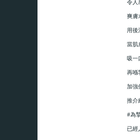
令人
爽膚
用後
當肌
吸一
再喺
加強
推介
#為
已經