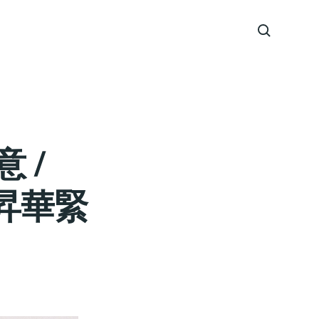
 /
典昇華緊