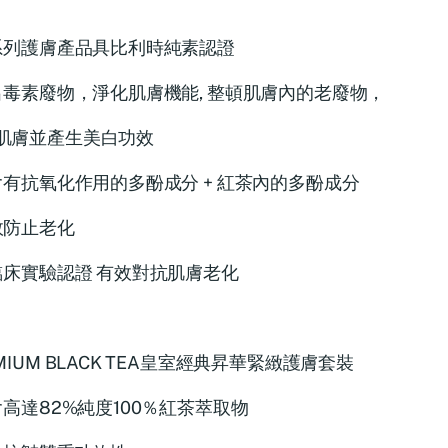
全系列護膚產品具比利時純素認證
排出毒素廢物，淨化肌膚機能, 整頓肌膚內的老廢物，
肌膚並產生美白功效
蘊含有抗氧化作用的多酚成分 + 紅茶內的多酚成分
效防止老化
獲臨床實驗認證 有效對抗肌膚老化
MIUM BLACK TEA皇室經典昇華緊緻護膚套裝
蘊含高達82%純度100％紅茶萃取物