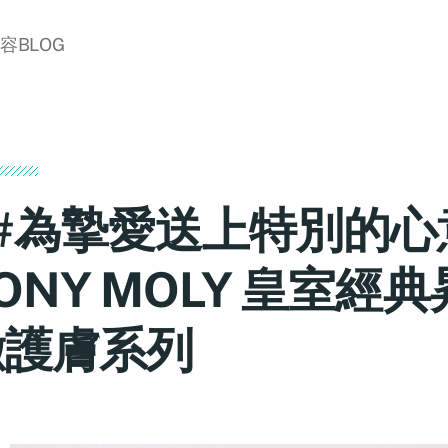
美容BLOG
 #為摯愛送上特別的心意
ONY MOLY 皇室經
緻護膚系列