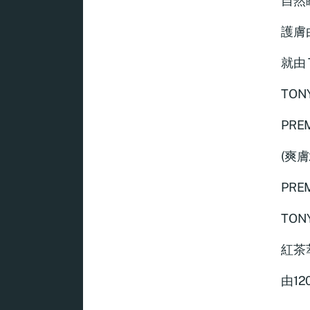
自然
護膚
就由
TO
PRE
(爽膚
PRE
TO
紅茶
由1