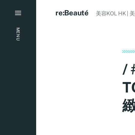
re:Beauté
美容KOL HK | 
MENU
/
T