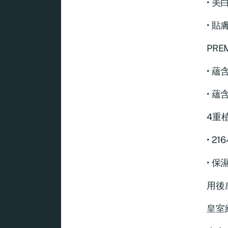
• 
• 
PRE
• 
• 蘊
4重
• 
• 
用後
皇室