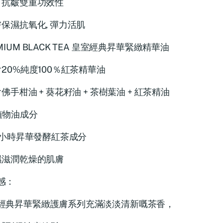
美白抗皺雙重功效性
貼膚保濕抗氧化, 彈力活肌
MIUM BLACK TEA 皇室經典昇華緊緻精華油
蘊含20%純度100％紅茶精華油
含佛手柑油 + 葵花籽油 + 茶樹葉油 + 紅茶精油
植物油成分
216小時昇華發酵紅茶成分
保濕滋潤乾燥的肌膚
感：
經典昇華緊緻護膚系列充滿淡淡清新嘅茶香，