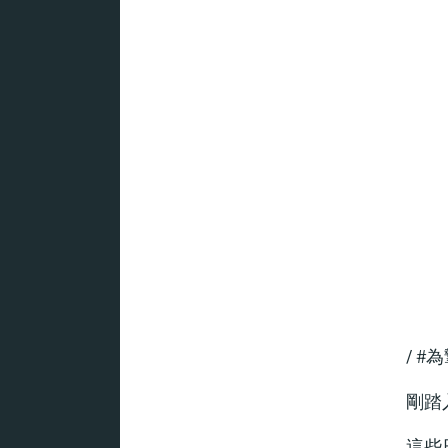
/ #
剛踏
這些