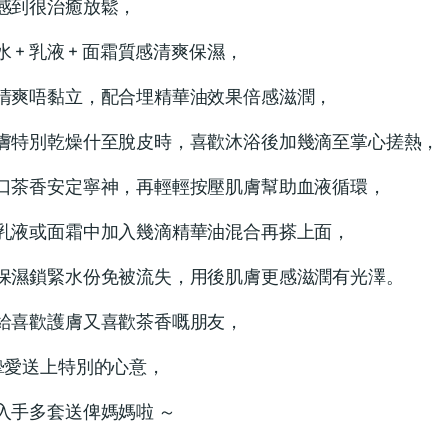
感到很治癒放鬆，
水 + 乳液 + 面霜質感清爽保濕，
清爽唔黏立，配合埋精華油效果倍感滋潤，
膚特別乾燥什至脫皮時，喜歡沐浴後加幾滴至掌心搓熱，
口茶香安定寧神，再輕輕按壓肌膚幫助血液循環，
乳液或面霜中加入幾滴精華油混合再搽上面，
保濕鎖緊水份免被流失，用後肌膚更感滋潤有光澤。
給喜歡護膚又喜歡茶香嘅朋友，
摯愛送上特別的心意，
入手多套送俾媽媽啦 ～