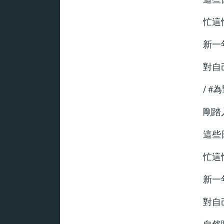
忙這
新一年
對自
/ 
剛踏
這些
忙這
新一年
對自