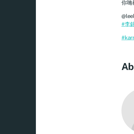
你哋
@lee
#李
#kar
Ab