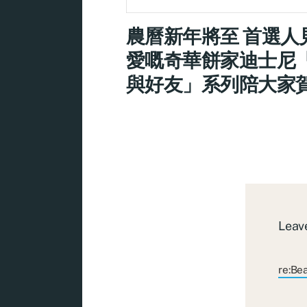
農曆新年將至 首選人
愛嘅奇華餅家迪士尼
與好友」系列陪大家
Leave
re:Be