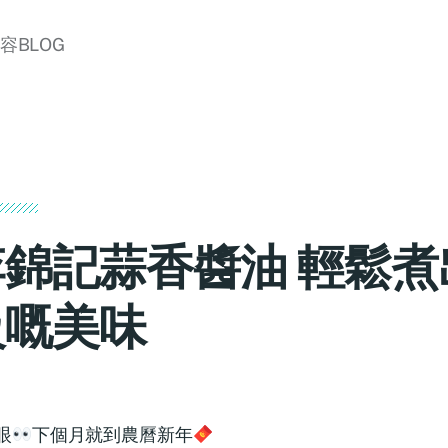
美容BLOG
李錦記蒜香醬油 輕鬆煮
級嘅美味
眼
下個月就到農曆新年