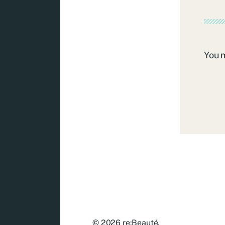
You 
© 2026
re:Beauté
.