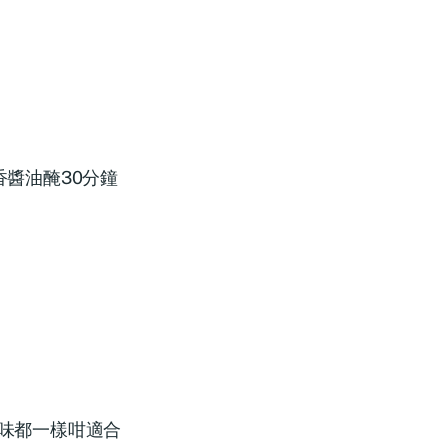
香醬油醃30分鐘
味都一樣咁適合