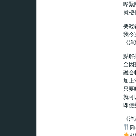
嚟緊
就梗
要輕
我今
《洋
點解
全因
融合
加上
只要
就可
即使
《洋
簡
材