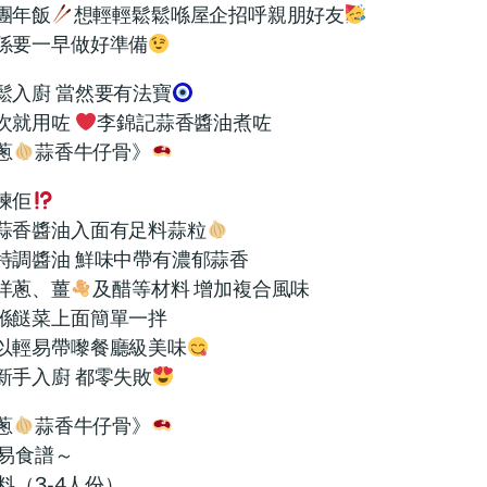
團年飯
想輕輕鬆鬆喺屋企招呼親朋好友
係要一早做好準備
鬆入廚 當然要有法寶
次就用咗
李錦記蒜香醬油煮咗
蔥
蒜香牛仔骨》
揀佢
蒜香醬油入面有足料蒜粒
特調醬油 鮮味中帶有濃郁蒜香
洋蔥、薑
及醋等材料 增加複合風味
喺餸菜上面簡單一拌
以輕易帶嚟餐廳級美味
新手入廚 都零失敗
蔥
蒜香牛仔骨》
易食譜～
料（3-4人份）