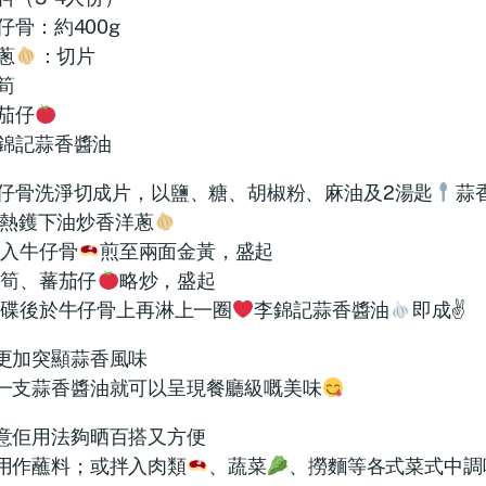
仔骨：約400g
蔥
：切片
筍
茄仔
錦記蒜香醬油
仔骨洗淨切成片，以鹽、糖、胡椒粉、麻油及2湯匙
蒜
熱鑊下油炒香洋蔥
入牛仔骨
煎至兩面金黃，盛起
筍、蕃茄仔
略炒，盛起
碟後於牛仔骨上再淋上一圈
李錦記蒜香醬油
即成✌
更加突顯蒜香風味
一支蒜香醬油就可以呈現餐廳級嘅美味
意佢用法夠晒百搭又方便
用作蘸料；或拌入肉類
、蔬菜
、撈麵等各式菜式中調