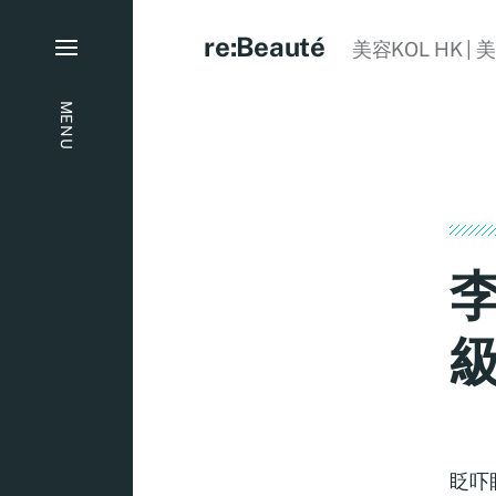
re:Beauté
美容KOL HK | 
MENU
眨吓