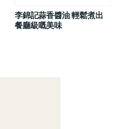
李錦記蒜香醬油 輕鬆煮出
餐廳級嘅美味