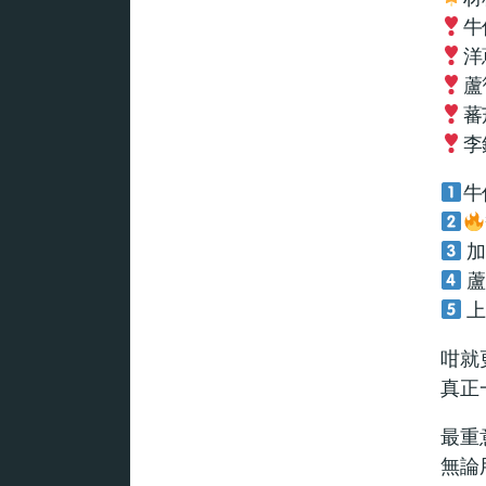
牛
洋
蘆
蕃
李
牛
加
蘆
上
咁就
真正
最重
無論