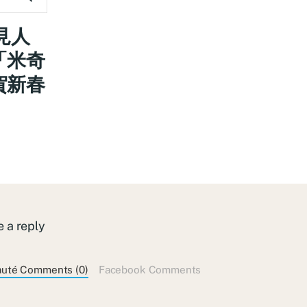
見人
「米奇
賀新春
 a reply
auté Comments (0)
Facebook Comments