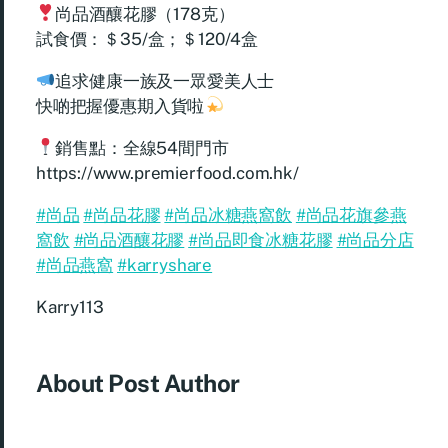
尚品酒釀花膠（178克）
試食價：＄35/盒；＄120/4盒
追求健康一族及一眾愛美人士
快啲把握優惠期入貨啦
銷售點：全線54間門市
https://www.premierfood.com.hk/
#尚品
#尚品花膠
#尚品冰糖燕窩飲
#尚品花旗參燕
窩飲
#尚品酒釀花膠
#尚品即食冰糖花膠
#尚品分店
#尚品燕窩
#karryshare
Karry113
About Post Author