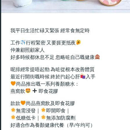
我平日生活忙碌又緊張 經常食無定時
工作
行程緊密 又要捱更抵夜
仲兼顧照顧家人
好多時候都休息不足 忽略咗自己嘅健康
呢排經常提唔起勁 為咗從根本改善體質
最近行開街嘅時候 終於扚起心肝
入手
尚品推出嘅一系列養顏糖水：
燕窩飲
即食花膠
款款
尚品燕窩飲及即食花膠
無需浸發｜
即開即食｜
低糖低卡｜
無添加防腐劑
好適合作為養顏健康代餐（早/午均可）