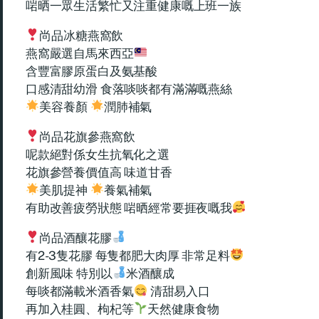
啱晒一眾生活繁忙又注重健康嘅上班一族
尚品冰糖燕窩飲
燕窩嚴選自馬來西亞
含豐富膠原蛋白及氨基酸
口感清甜幼滑 食落啖啖都有滿滿嘅燕絲
美容養顏
潤肺補氣
尚品花旗參燕窩飲
呢款絕對係女生抗氧化之選
花旗參營養價值高 味道甘香
美肌提神
養氣補氣
有助改善疲勞狀態 啱晒經常要捱夜嘅我
尚品酒釀花膠
有2-3隻花膠 每隻都肥大肉厚 非常足料
創新風味 特別以
米酒釀成
每啖都滿載米酒香氣
清甜易入口
再加入桂圓、枸杞等
天然健康食物