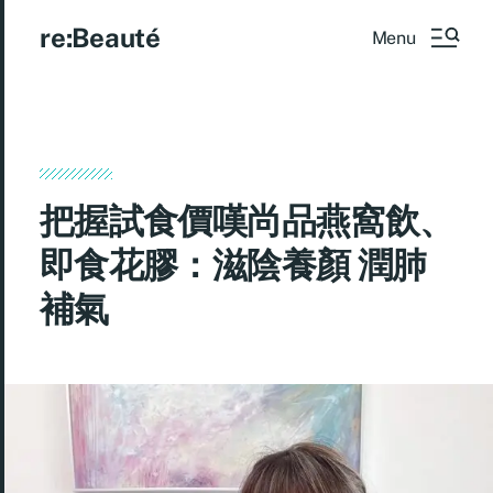
re:Beauté
Menu
把握試食價嘆尚品燕窩飲、
即食花膠：滋陰養顏 潤肺
補氣