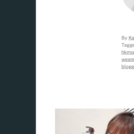
By
Ka
Tagg
hkmo
wear
blogg