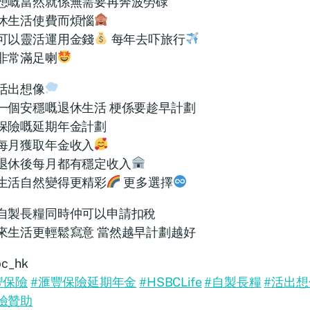
想嘅當然就係無需要再奔波勞碌
休生活使費而煩惱
可以靈活運用金錢
每年去吓旅行
非常滿足喇
活出想像
一個安穩嘅退休生活 梗係要趁早計劃
保險嘅延期年金計劃
每月獲取年金收入
退休後每月都有穩定收入
生活自然變得更精彩
更多選擇
自製長糧同時仲可以申請扣稅
來生活更輕鬆寫意 當然越早計劃越好
c_hk
豐保險
#滙豐保險延期年金
#HSBCLife
#自製長糧
#活出想
險贊助