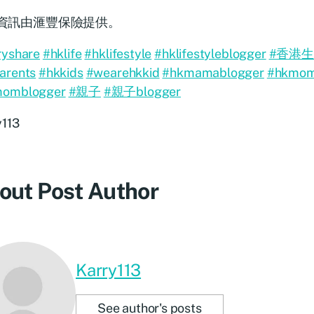
資訊由滙豐保險提供。
ryshare
#hklife
#hklifestyle
#hklifestyleblogger
#香港
arents
#hkkids
#wearehkkid
#hkmamablogger
#hkmom
omblogger
#親子
#親子blogger
y113
out Post Author
Karry113
See author's posts