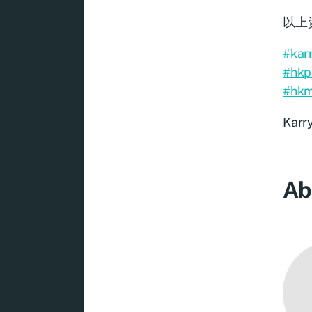
以上
#kar
#hkp
#hkm
Karr
Ab