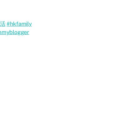
生活
#hkfamily
myblogger