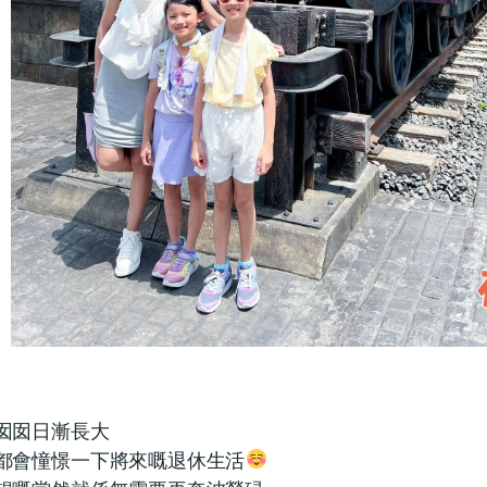
囡囡日漸長大
都會憧憬一下將來嘅退休生活