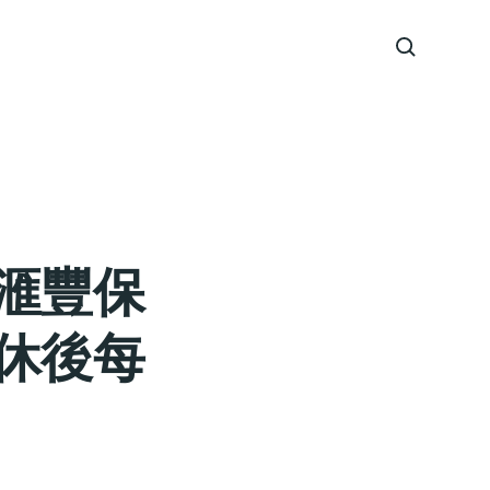
滙豐保
休後每