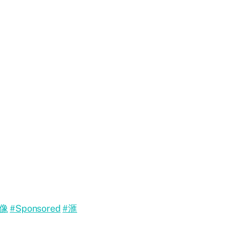
像
#Sponsored
#滙