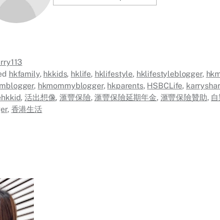
rry113
ed
hkfamily
,
hkkids
,
hklife
,
hklifestyle
,
hklifestyleblogger
,
hkm
mblogger
,
hkmommyblogger
,
hkparents
,
HSBCLife
,
karrysha
ehkkid
,
活出想像
,
滙豐保險
,
滙豐保險延期年金
,
滙豐保險贊助
,
自
er
,
香港生活