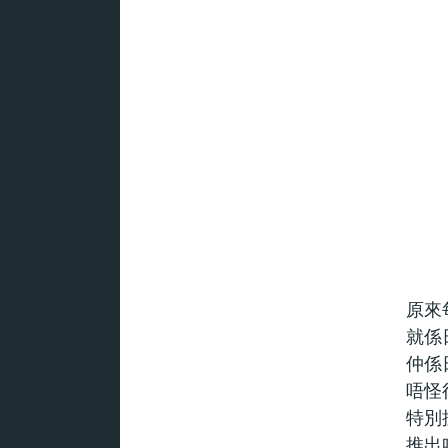
原來
就係
仲係
唔怪
特別
推出