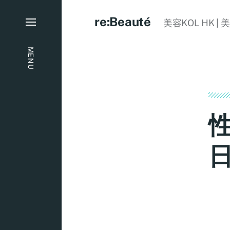
re:Beauté
美容KOL HK | 
MENU