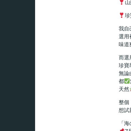
山
珍
我自
選用
味道
而選
珍寶
無論
都
天然
整個
想試
「海