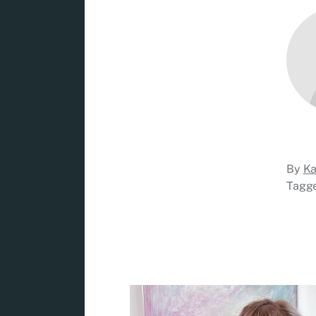
By
Ka
Tagg