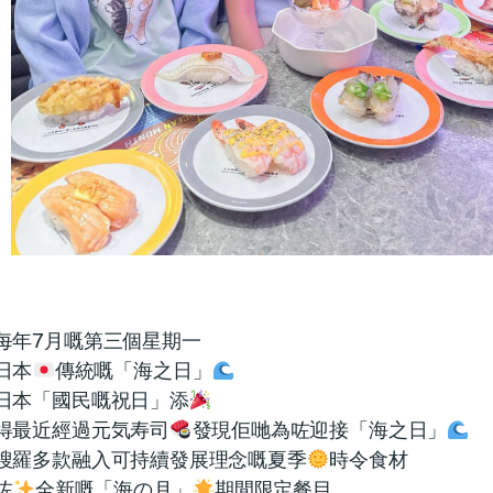
每年7月嘅第三個星期一
日本
傳統嘅「海之日」
日本「國民嘅祝日」添
得最近經過元気寿司
發現佢哋為咗迎接「海之日」
搜羅多款融入可持續發展理念嘅夏季
時令食材
咗
全新嘅「海の月」
期間限定餐目