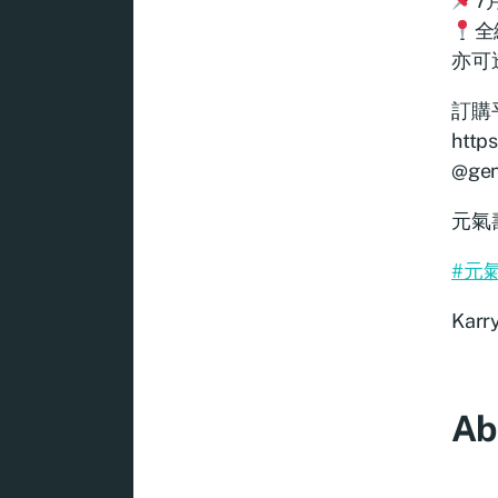
7
全
亦可
訂購
https
@gen
元氣壽
#元
Karr
Ab