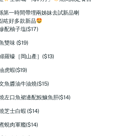
係第一時間帶埋兩姊妹去試新品喇
點咗好多款新品
鰺配柚子塩($17)
魚雙味 ($19)
婦羅蠔［岡山產］($13)
油虎蝦($19)
文魚醬油牛油燒($15)
燒左口魚裙邊配鮟鱇魚肝($14)
燒芝士白蝦 ($14)
煮蜆肉軍艦($14)