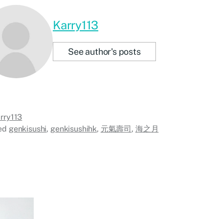
Karry113
See author's posts
rry113
ed
genkisushi
,
genkisushihk
,
元氣壽司
,
海之月