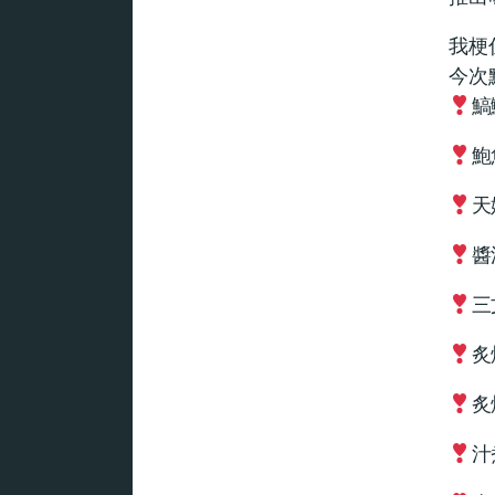
我梗
今次
鰝
鮑
天
醬
三
炙
炙
汁