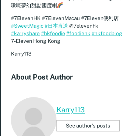
嚟嘅夢幻甜點國度喇
#7ElevenHK #7ElevenMacau #7Eleven便利店
#SweetMagic
#日本直送
@7elevenhk
#karryshare
#hkfoodie
#foodiehk
#hkfoodblog
7-Eleven Hong Kong
Karry113
About Post Author
Karry113
See author's posts