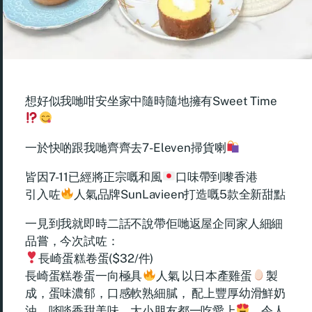
想好似我哋咁安坐家中隨時隨地擁有Sweet Time
一於快啲跟我哋齊齊去7-Eleven掃貨喇
皆因7-11已經將正宗嘅和風
口味帶到嚟香港
引入咗
人氣品牌SunLavieen打造嘅5款全新甜點
一見到我就即時二話不說帶佢哋返屋企同家人細細
品嘗，今次試咗：
長崎蛋糕卷蛋($32/件)
長崎蛋糕卷蛋一向極具
人氣 以日本產雞蛋
製
成，蛋味濃郁，口感軟熟細膩， 配上豐厚幼滑鮮奶
油，啖啖香甜美味，大小朋友都一吃愛上
，令人