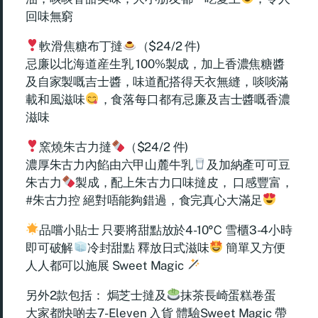
回味無窮
軟滑焦糖布丁撻
（$24/2 件)
忌廉以北海道産生乳 100%製成，加上香濃焦糖醬
及自家製嘅吉士醬，味道配搭得天衣無縫，啖啖滿
載和風滋味
，食落每口都有忌廉及吉士醬嘅香濃
滋味
窯燒朱古力撻
（$24/2 件)
濃厚朱古力內餡由六甲山麓牛乳
及加納產可可豆
朱古力
製成，配上朱古力口味撻皮， 口感豐富，
#朱古力控 絕對唔能夠錯過，食完真心大滿足
品嚐小貼士 只要將甜點放於4-10℃ 雪櫃3-4小時
即可破解
冷封甜點 釋放日式滋味
簡單又方便
人人都可以施展 Sweet Magic
另外2款包括： 焗芝士撻及
抹茶長崎蛋糕卷蛋
大家都快啲去7-Eleven 入貨 體驗Sweet Magic 帶