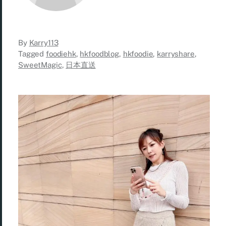
By
Karry113
Tagged
foodiehk
,
hkfoodblog
,
hkfoodie
,
karryshare
,
SweetMagic
,
日本直送