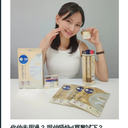
你仲未用過？ 咁仲唔快d買黎試下？