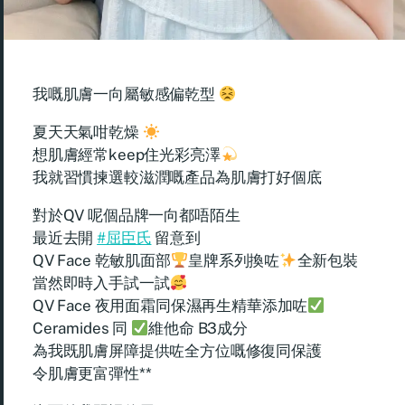
我嘅肌膚一向屬敏感偏乾型
夏天天氣咁乾燥
想肌膚經常keep住光彩亮澤
我就習慣揀選較滋潤嘅產品為肌膚打好個底
對於QV 呢個品牌一向都唔陌生
最近去開
#屈臣氏
留意到
QV Face 乾敏肌面部
皇牌系列換咗
全新包裝
當然即時入手試一試
QV Face 夜用面霜同保濕再生精華添加咗
Ceramides 同
維他命 B3成分
為我既肌膚屏障提供咗全方位嘅修復同保護
令肌膚更富彈性**