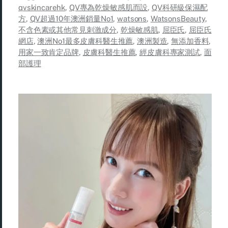
qvskincarehk
,
QV專為乾燥敏感肌而設
,
QV科研級保濕配
方
,
QV超過10年澳洲銷量No1
,
watsons
,
WatsonsBeauty
,
不含色素或其他常見刺激成分
,
乾燥敏感肌
,
屈臣氏
,
屈臣氏
網店
,
澳洲No1最多皮膚科醫生推薦
,
澳洲製造
,
無添加香料
,
用家一致肯定品牌
,
皮膚科醫生推薦
,
經皮膚科專家測試
,
面
部護理