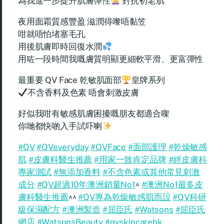
為我進一步提升肌膚彈性
對抗初老肌
夜用面霜質感豐盈 滋潤得嚟唔黏笠
咁就唔怕堵塞毛孔
用後肌膚即時回復水潤
用咗一段時間我嘅膚質明顯更細軟平滑、更富彈性
最重要 QV Face 乾敏肌面部
皇牌系列
不含香料及色素 唔會刺激皮膚
好似我咁有敏感肌膚困擾嘅朋友都適合㗎
你哋都快啲入手試吓喇
#QV
#QVeveryday
#QVFace
#面部護理
#乾燥敏感
肌
#皮膚科醫生推薦
#用家一致肯定品牌
#經皮膚科
專家測試
#無添加香料
#不含色素或其他常見刺激
成分
#QV超過10年澳洲銷量No1
^
#澳洲No1最多皮
膚科醫生推薦
^^
#QV專為乾燥敏感肌而設
#QV科研
級保濕配方
#澳洲製造
#屈臣氏
#Watsons
#屈臣氏
網店
#WatsonsBeauty
#qvskincarehk