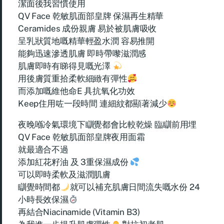
潔面後我習慣使用
QV Face 乾敏肌面部皇牌 保濕再生精華
Ceramides 成份親膚 易於被肌膚吸收
呈乳狀質地嘅精華輕盈水潤 容易推開
能夠迅速滲透肌膚 即時帶嚟滋潤感
肌膚即時有睇得見嘅光澤
用後膚質重拾柔軟細緻有彈性
而添加嘅維他命E 具抗氧化功效
Keep住用咗一段時間 連細紋都顯著減少
夜晚喺冷氣環境下瞓覺都會比較乾燥 臨瞓前用埋
QV Face 乾敏肌面部皇牌夜用面霜
就最適合不過
添加紅花籽油 及 3重保濕成份
可以即時柔軟及滋潤肌膚
瞓覺時間都
就可以補充肌膚日間流失嘅水份 24
小時長效保濕
再結合Niacinamide (Vitamin B3)