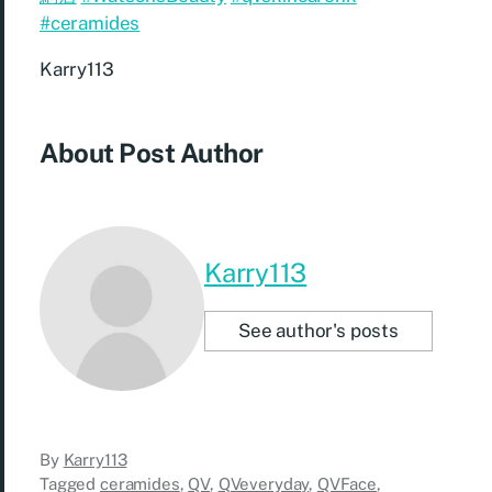
#ceramides
Karry113
About Post Author
Karry113
See author's posts
By
Karry113
Tagged
ceramides
,
QV
,
QVeveryday
,
QVFace
,