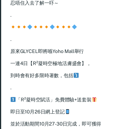
忍唔住入去了解一吓～
.
.
原來GLYCEL即將喺Yoho Mall舉行
一連4日【R²凝時空極地活膚盛會】，
到時會有好多限時著數，包括
.
「R²凝時空賦活」免費體驗+送套裝
即日至10月26日網上登記
並於活動期間10月27-30日完成，即可獲得