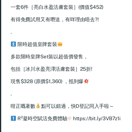
一套6件［亮白水盈活膚套裝］(價值$452)
有得免費試用又有嘢送，有咩理由唔去?!
.
限時超值皇牌套裝
多款限時皇牌Set裝以超值價發售，
包括［冰川水盈亮澤活膚套裝］25折!
現售$328 (原價$1,360) ，抵到爆
.
咁正嘅著數
點可以錯過，快D登記同入手啦～
R²凝時空賦活免費體驗
https://bit.ly/3VB7z1i
.