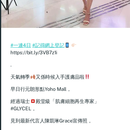
#一連4日
#記得網上登記
https://bit.ly/3VB7z1i
.
天氣轉季
又係時候入手護膚品啦
早日行元朗形點Yoho Mall，
經過瑞士
殿堂級「肌膚細胞再生專家」
#GLYCEL，
見到最新代言人陳凱琳Grace宣傳照，