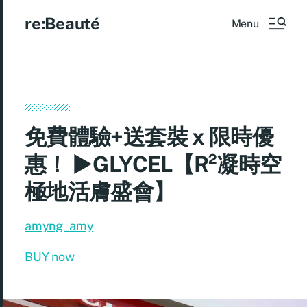
re:Beauté
Menu
免費體驗+送套裝 x 限時優
惠！ ►GLYCEL【R²凝時空
極地活膚盛會】
amyng_amy
BUY now