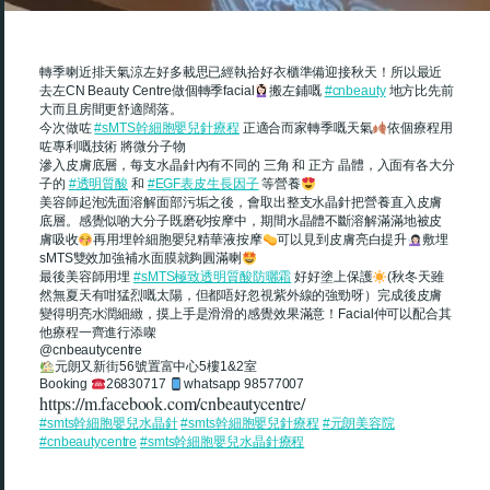
轉季喇近排天氣涼左好多載思已經執拾好衣櫃準備迎接秋天！所以最近
去左CN Beauty Centre做個轉季facial
搬左鋪嘅
#cnbeauty
地方比先前
大而且房間更舒適闊落。
今次做咗
#sMTS幹細胞嬰兒針療程
正適合而家轉季嘅天氣
依個療程用
咗專利嘅技術 將微分子物
滲入皮膚底層，每支水晶針內有不同的 三角 和 正方 晶體，入面有各大分
子的
#透明質酸
和
#EGF表皮生長因子
等營養
美容師起泡洗面溶解面部污垢之後，會取出整支水晶針把營養直入皮膚
底層。感覺似啲大分子既磨砂按摩中，期間水晶體不斷溶解滿滿地被皮
膚吸收
再用埋幹細胞嬰兒精華液按摩
可以見到皮膚亮白提升
敷埋
sMTS雙效加強補水面膜就夠圓滿喇
最後美容師用埋
#sMTS極致透明質酸防曬霜
好好塗上保護
(秋冬天雖
然無夏天有咁猛烈嘅太陽，但都唔好忽視紫外線的強勁呀）完成後皮膚
變得明亮水潤細緻，摸上手是滑滑的感覺效果滿意！Facial仲可以配合其
他療程一齊進行添㗎
@cnbeautycentre
元朗又新街56號置富中心5樓1&2室
Booking
26830717
whatsapp 98577007
https://m.facebook.com/cnbeautycentre/
#smts幹細胞嬰兒水晶針
#smts幹細胞嬰兒針療程
#元朗美容院
#cnbeautycentre
#smts幹細胞嬰兒水晶針療程