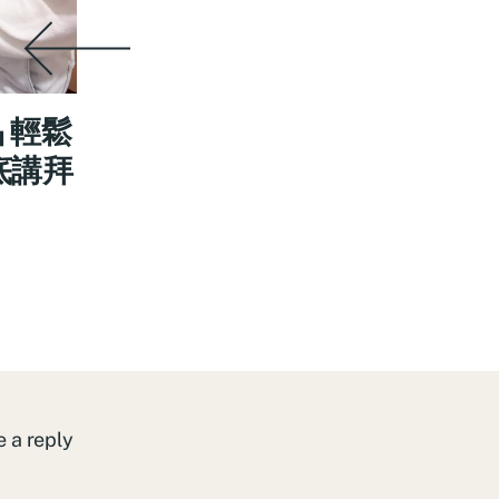
品 輕鬆
底講拜
 a reply