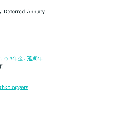
y-Deferred-Annuity-
ure
#年金
#延期年
額
#hkbloggers