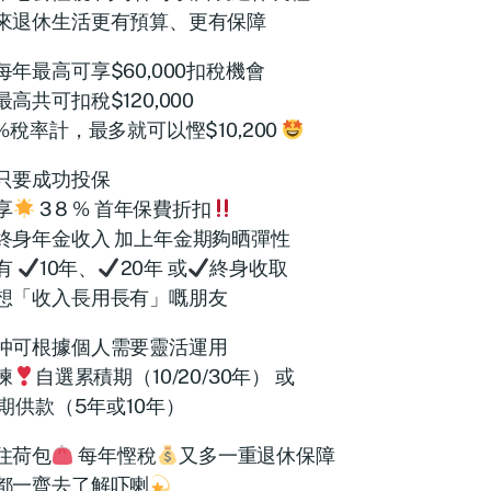
來退休生活更有預算、更有保障
每年最高可享$60,000扣稅機會
高共可扣稅$120,000
7%稅率計，最多就可以慳$10,200
只要成功投保
享
3 8 % 首年保費折扣
終身年金收入 加上年金期夠晒彈性
有
10年、
20年 或
終身收取
想「收入長用長有」嘅朋友
仲可根據個人需要靈活運用
揀
自選累積期（10/20/30年） 或
期供款（5年或10年）
住荷包
每年慳稅
又多一重退休保障
都一齊去了解吓喇