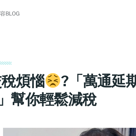
美容BLOG
交稅煩惱
?「萬通延
3」幫你輕鬆減稅