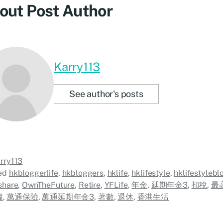
out Post Author
Karry113
See author's posts
rry113
ed
hkbloggerlife
,
hkbloggers
,
hklife
,
hklifestyle
,
hklifestylebl
share
,
OwnTheFuture
,
Retire
,
YFLife
,
年金
,
延期年金3
,
扣稅
,
最
糧
,
萬通保險
,
萬通延期年金3
,
著數
,
退休
,
香港生活