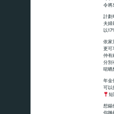
令將
計劃
夫婦最
以1
依家
更可
仲有
分別
啱晒
年金
可以
短
想錫
你哋