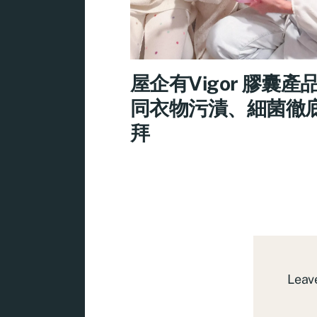
屋企有Vigor 膠囊產
同衣物污漬、細菌徹
拜
Leave