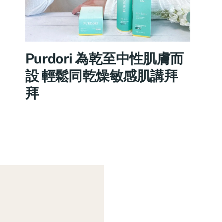
Purdori 為乾至中性肌膚而
設 輕鬆同乾燥敏感肌講拜
拜