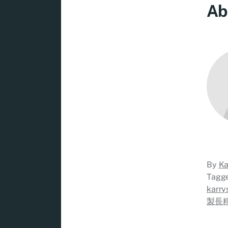
Ab
By
Ka
Tagg
karry
製長