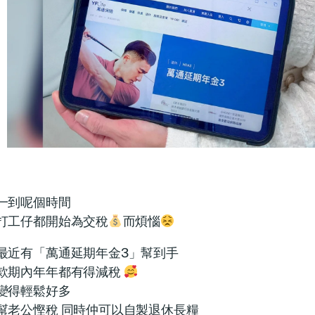
一到呢個時間
打工仔都開始為交稅
而煩惱
最近有「萬通延期年金3」幫到手
款期內年年都有得減稅
變得輕鬆好多
幫老公慳稅 同時仲可以自製退休長糧