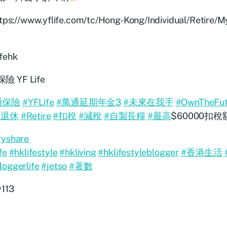
tps://www.yflife.com/tc/Hong-Kong/Individual/Retire/M
ifehk
險 YF Life
通保險
#YFLife
#萬通延期年金3
#未來在我手
#OwnTheFut
#退休
#Retire
#扣稅
#減稅
#自製長糧
#最高
$60000扣稅
ryshare
fe
#hklifestyle
#hkliving
#hklifestyleblogger
#香港生活
loggerlife
#jetso
#著數
y113