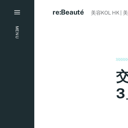
re:Beauté
美容KOL HK | 
MENU