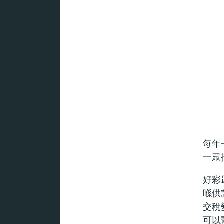
每年
一眾
好彩
喺供
交稅
可以