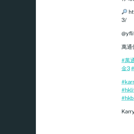
ht
3/
@yfl
萬通保
#萬
金3
#kar
#hkli
#hkb
Karr