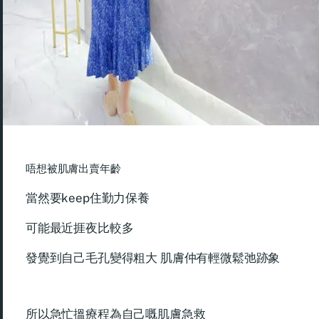
唔想被肌膚出賣年齡
當然要keep住勤力保養
可能最近捱夜比較多
發覺到自己毛孔變得粗大 肌膚仲有輕微鬆弛跡象
所以急忙搵療程為自己嘅肌膚急救