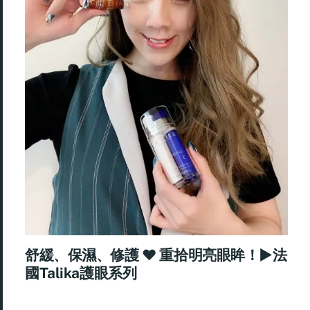
舒緩、保濕、修護 ♥ 重拾明亮眼眸！►法
國Talika護眼系列