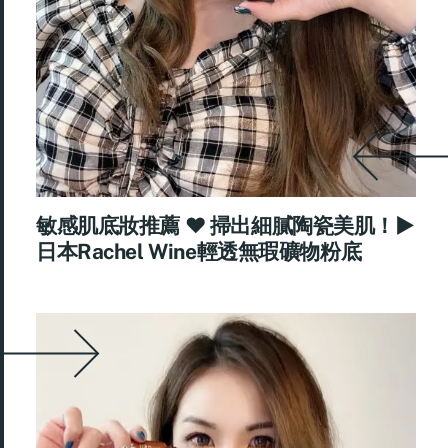
敏感肌底妝推薦 ♥ 掃出細膩陶瓷美肌！►
日本Rachel Wine輕透無瑕礦物粉底