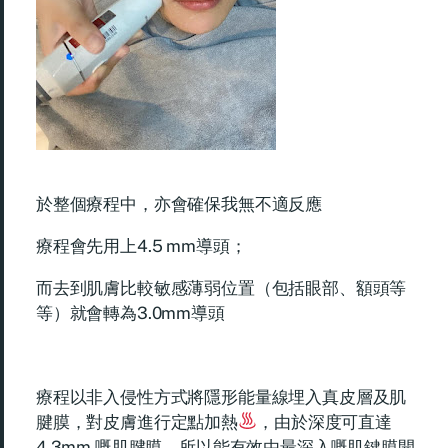
於整個療程中，亦會確保我無不適反應
療程會先用上4.5 mm導頭；
而去到肌膚比較敏感薄弱位置（包括眼部、額頭等
等）就會轉為3.0mm導頭
療程以非入侵性方式將隱形能量線埋入真皮層及肌
腱膜，對皮膚進行定點加熱
，由於深度可直達
4.3mm 嘅肌腱膜，所以能有效由最深入嘅肌鍵膜開