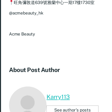
旺角彌敦道639號雅蘭中心一期17樓1730室
@acmebeauty_hk
Acme Beauty
About Post Author
Karry113
See author's posts