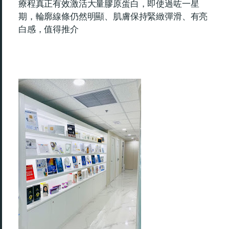
療程真正有效激活大量膠原蛋白，即使過咗一星
期，輪廓線條仍然明顯、肌膚保持緊緻彈滑、有亮
白感，值得推介