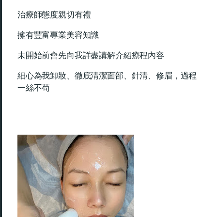
治療師態度親切有禮
擁有豐富專業美容知識
未開始前會先向我詳盡講解介紹療程內容
細心為我卸妝、徹底清潔面部、針清、修眉，過程
一絲不苟