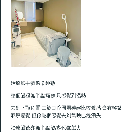
治療師手勢溫柔純熟
整個過程無半點痛楚 只感覺到溫熱
去到下顎位置 由於口腔周圍神經比較敏感 會有輕微
麻痹感覺 但係呢個感覺去到當晚已經消失
治療過後亦無半點敏感不適症狀