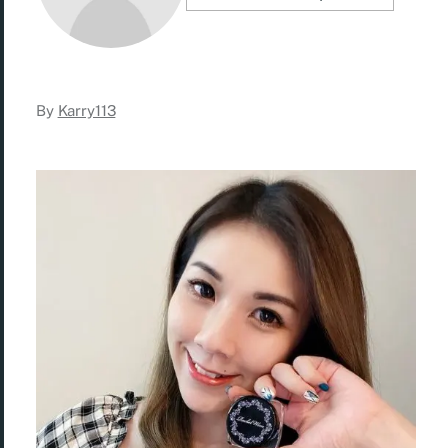
By
Karry113