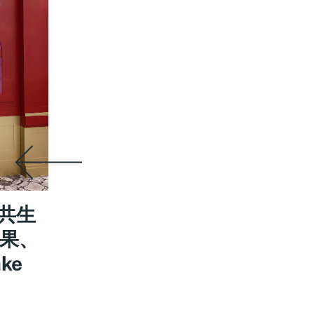
原共生
效果、
ke