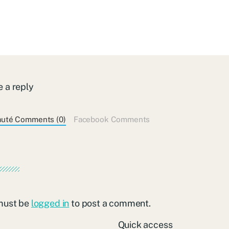
 a reply
auté Comments (0)
Facebook Comments
must be
logged in
to post a comment.
Quick access