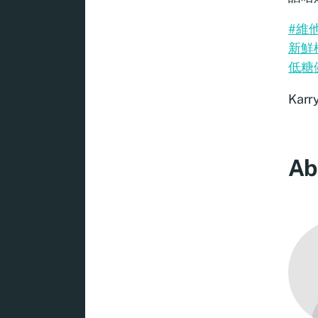
#維
新鮮
低糖
Karr
Ab