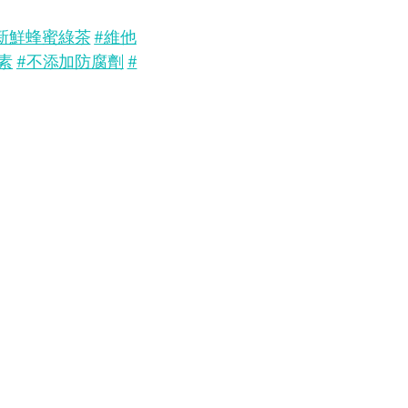
新鮮蜂蜜綠茶
#維他
素
#不添加防腐劑
#