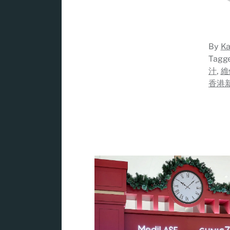
By
Ka
Tagg
汁
,
維
香港