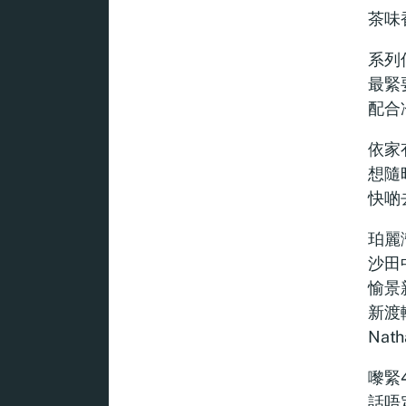
茶味
系列
最緊
配合
依家
想隨
快啲
珀麗
沙田
愉景
新渡
Nat
嚟緊
話唔