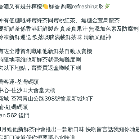
香濃又有幾分檸檬
鮮香 夠曬refreshing 呀
仲有低糖嘅蜂蜜綠茶同蜜桃紅茶、無糖金萱烏龍茶
要新鮮茶係香港新鮮製造 真茶真果汁 無添加色素及防腐劑
冷凍新鮮運送 飲落啖啖滿載鮮茶味 清新又醒神
有咗全港首創嘅維他新鮮茶自動販賣機
時隨地嘆維他新鮮茶就毫無難度喇
去以下地點，齊齊買返盒嚟嘆下喇
灣客運-荃灣碼頭
中心-往沙田大會堂天橋
新城-荃灣青山公路398號愉景新城地下
輪-紅磡碼頭
han 562 後門
4月維他新鮮茶仲會推出一款新口味 快啲留言話我知你哋
定新口味就係你想要嘅心水味道