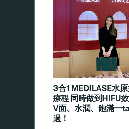
3合1 MEDILASE水
療程 同時做到HIFU
V面、水潤、飽滿一ta
過！