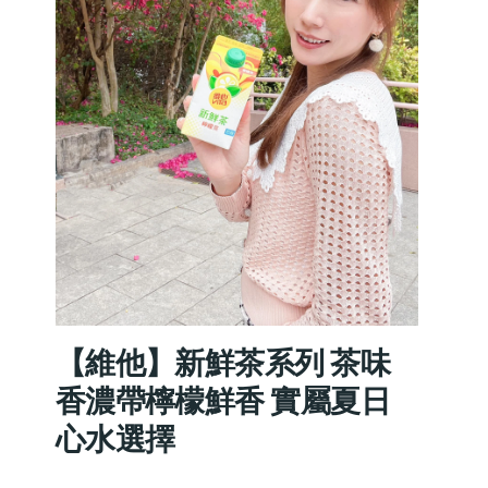
【維他】新鮮茶系列 茶味
香濃帶檸檬鮮香 實屬夏日
心水選擇