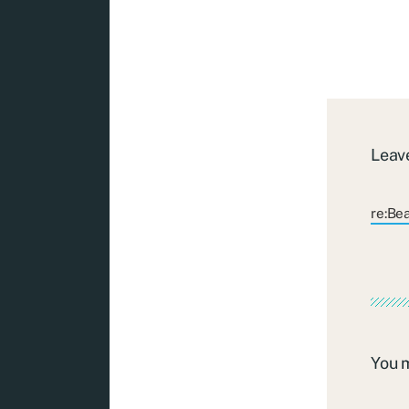
Leave
re:Be
You 