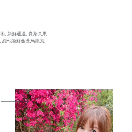
技術
,
新鮮運送
,
真茶真果
茶
,
維他新鮮金萱烏龍茶
,