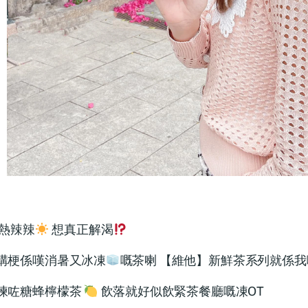
熱辣辣
想真正解渴
講梗係嘆消暑又冰凍
嘅茶喇 【維他】新鮮茶系列就係
揀咗糖蜂檸檬茶
飲落就好似飲緊茶餐廳嘅凍OT