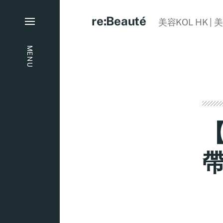
re:Beauté
美容KOL HK | 
MENU