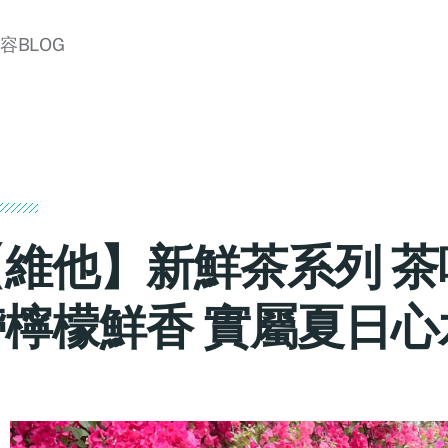
美容BLOG
【維他】新鮮茶系列 茶
帶檸檬鮮香 實屬夏日心