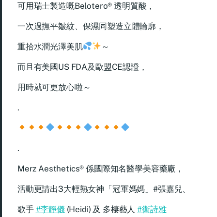
可用瑞士製造嘅Belotero® 透明質酸，
一次過撫平皺紋、保濕同塑造立體輪廓，
重拾水潤光澤美肌
～
而且有美國US FDA及歐盟CE認證，
用時就可更放心啦～
.
.
Merz Aesthetics® 係國際知名醫學美容藥廠，
活動更請出3大輕熟女神「冠軍媽媽」#張嘉兒、
歌手
#李靜儀
(Heidi) 及 多棲藝人
#衛詩雅