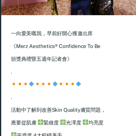
一向愛美嘅我，早前好開心獲邀出席
《Merz Aesthetics® Confidence To Be
頒獎典禮暨五週年記者會》
.
.
活動中了解到改善Skin Quality膚質問題，
應要從肌膚
緊緻度
光澤度
均亮度
平滑度 4大範疇著手。