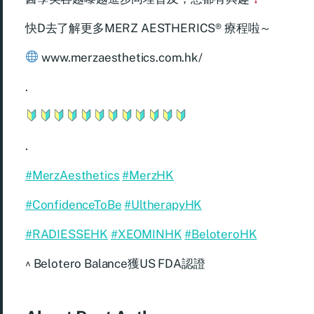
快D去了解更多MERZ AESTHERICS® 療程啦～
www.merzaesthetics.com.hk/
.
.
#MerzAesthetics
#MerzHK
#ConfidenceToBe
#UltherapyHK
#RADIESSEHK
#XEOMINHK
#BeloteroHK
^ Belotero Balance獲US FDA認證