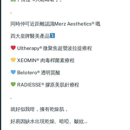
.
同時仲可近距離認識Merz Aesthetics® 嘅
四大皇牌醫美產品
Ultherapy® 微聚焦超聲波拉提療程
XEOMIN® 肉毒桿菌素療程
Belotero® 透明質酸
RADIESSE® 膠原美肌針療程
.
就好似我咁，擁有乾燥肌，
好易因缺水出現乾燥、暗啞、皺紋…