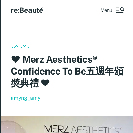
re:Beauté
Menu
♥ Merz Aesthetics®
Confidence To Be五週年頒
奬典禮 ♥
amyng_amy