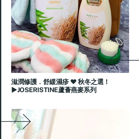
滋潤修護．舒緩濕疹 ♥ 秋冬之選！
►JOSERISTINE蘆薈燕麥系列