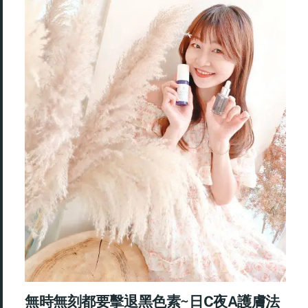
無時無刻都要擊退黑色素~日C夜A護膚法