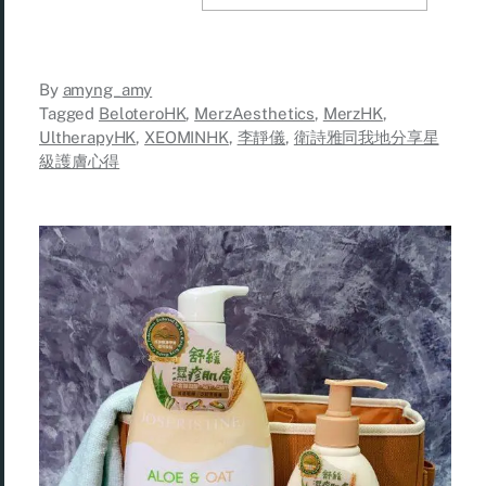
By
amyng_amy
Tagged
BeloteroHK
,
MerzAesthetics
,
MerzHK
,
UltherapyHK
,
XEOMINHK
,
李靜儀
,
衛詩雅同我地分享星
級護膚心得