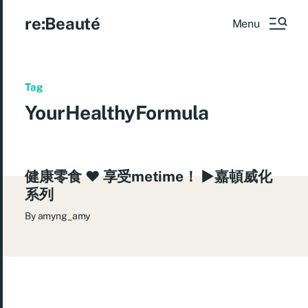
re:Beauté
Menu
Tag
YourHealthyFormula
健康零食 ♥ 享受metime！ ►嘉頓威化
系列
By
amyng_amy