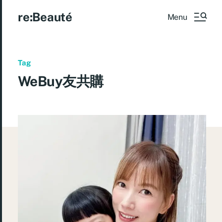
re:Beauté
Menu
Tag
WeBuy友共購