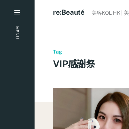
re:Beauté
美容KOL HK | 
MENU
Tag
VIP感謝祭