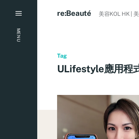
re:Beauté
美容KOL HK | 
MENU
Tag
ULifestyle應用程