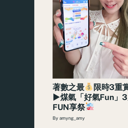
著數之最
限時3重
►煤氣「好氣Fun」
FUN享祭
By
amyng_amy