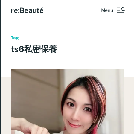
re:Beauté
Menu
Tag
ts6私密保養