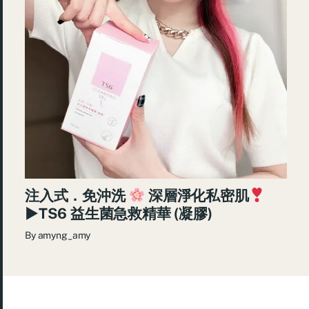
注入式．免沖洗
深層淨化私密肌
►TS6 益生菌急救精華 (凝膠)
By
amyng_amy