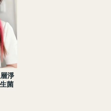
層淨
益生菌