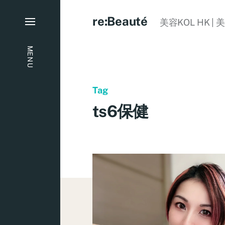
re:Beauté
美容KOL HK | 
MENU
Tag
ts6保健