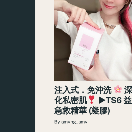
注入式．免沖洗
深
化私密肌
►TS6 
急救精華 (凝膠)
By
amyng_amy