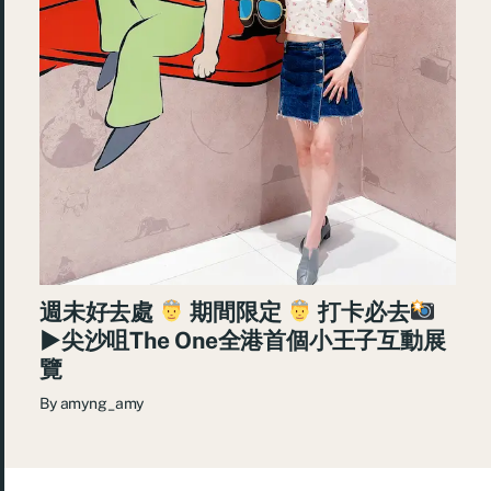
週未好去處
期間限定
打卡必去
►尖沙咀The One全港首個小王子互動展
覽
By
amyng_amy