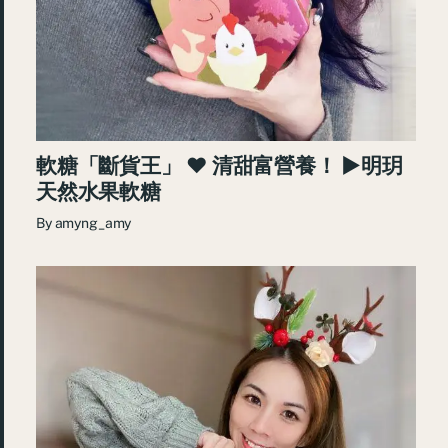
軟糖「斷貨王」 ♥ 清甜富營養！ ►明玥
天然水果軟糖
By
amyng_amy