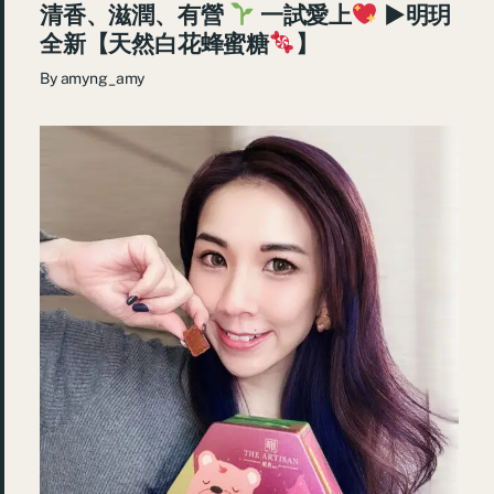
清香、滋潤、有營
一試愛上
►明玥
全新【天然白花蜂蜜糖
】
By
amyng_amy