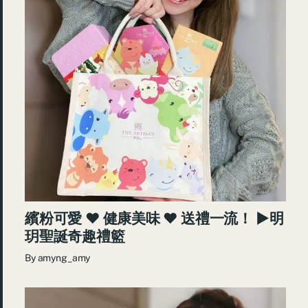
繽粉可愛 ♥ 健康美味 ♥ 送禮一流！ ►明
玥聖誕奇趣禮籃
By
amyng_amy