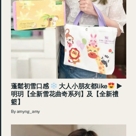
蓬鬆初雪口感
大人小朋友都like
►
明玥【全新雪花曲奇系列】及【全新禮
籃】
By
amyng_amy